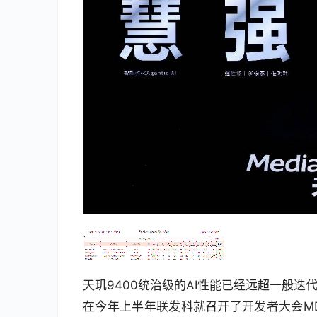
天玑9400统治级的AI性能已经远超一般
在今年上半年联发科就召开了开发者大会MD