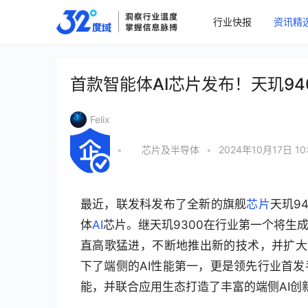
行业快报
资讯精
首款智能体AI芯片发布！天玑94
Felix
•
芯片及半导体
•
2024年10月17日 10
最近，联发科发布了全新的旗舰
芯片
天玑9
体
AI
芯片。继天玑9300在行业第一个将生
直高歌猛进，不断地推出新的技术，并扩大天
下了端侧的AI性能第一，更是领先行业首发
能，并联合应用生态打造了丰富的端侧AI创