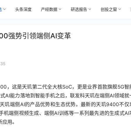
选
头条深度
产经数据
研选报告
创投之窗
00强势引领端侧AI变革
:35
400，这是天玑第二代全大核SoC，更是业界首款旗舰5G智
成式AI能力落地到智能手机之后，联发科天玑在端侧AI领域就
玑端侧AI的产品优势和生态优势。最新的天玑9400不仅
手机端侧视频生成、端侧AI训练等一系列最先进的生成式AI
新应用。