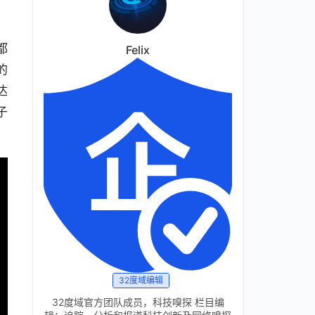
都
Felix
的
达
子
32度域编辑
32度域官方团队成员，科技嗅探 栏目编