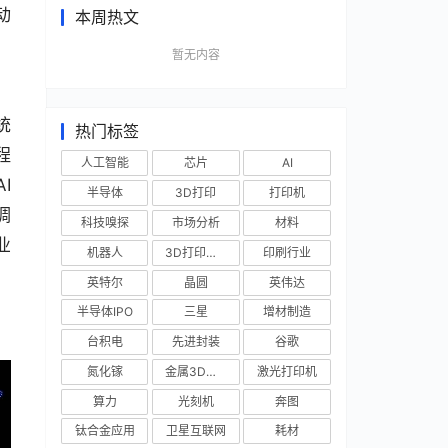
动
本周热文
，
暂无内容
统
热门标签
程
人工智能
芯片
AI
I
半导体
3D打印
打印机
调
科技嗅探
市场分析
材料
业
机器人
3D打印技术
印刷行业
英特尔
晶圆
英伟达
半导体IPO
三星
增材制造
台积电
先进封装
谷歌
氮化镓
金属3D打印
激光打印机
算力
光刻机
奔图
钛合金应用
卫星互联网
耗材