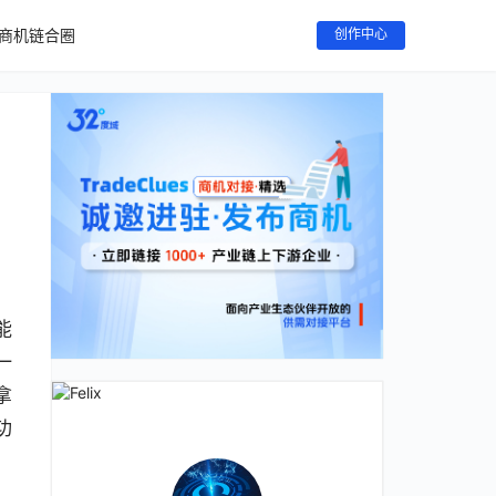
商机链合圈
创作中心
能
一
拿
功