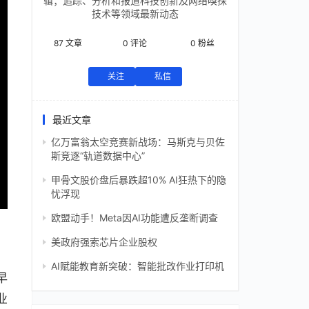
辑；追踪、分析和报道科技创新及网络嗅探
技术等领域最新动态
87
文章
0
评论
0
粉丝
关注
私信
最近文章
亿万富翁太空竞赛新战场：马斯克与贝佐
斯竞逐“轨道数据中心”
甲骨文股价盘后暴跌超10% AI狂热下的隐
忧浮现
欧盟动手！Meta因AI功能遭反垄断调查
美政府强索芯片企业股权
AI赋能教育新突破：智能批改作业打印机
早
业