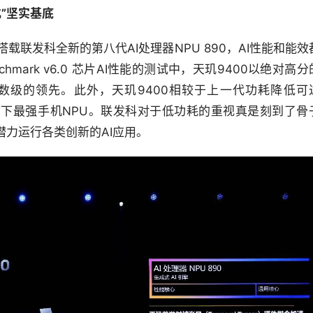
”坚实基底
搭载联发科全新的第八代AI处理器NPU 890，AI性能和能效
chmark v6.0 芯片AI性能的测试中，天玑9400以绝对高分
数级的领先。此外，天玑9400相较于上一代功耗降低可
拿下最强手机NPU。联发科对于低功耗的重视真是刻到了骨
力运行各类创新的AI应用。