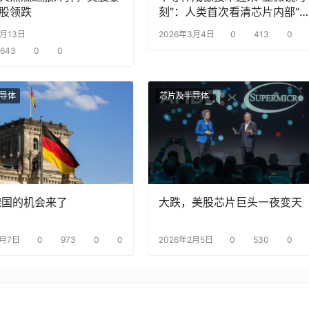
股领跌
刻”：人类首次看清芯片内部“
咬”缺陷
3月13日
2026年3月4日
0
413
0
643
0
0
导体
芯片及半导体
德国的机会来了
大跌，美股芯片巨头一夜变天
2月7日
0
973
0
0
2026年2月5日
0
530
0