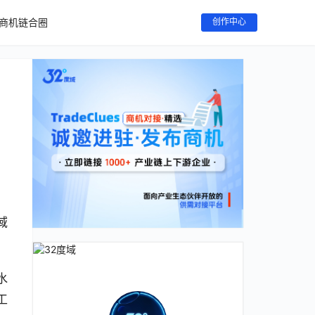
商机链合圈
创作中心
域
水
工