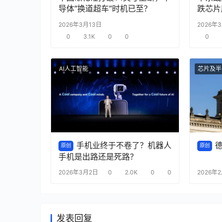
导体“换道超车”时机已至？
跌芯片
2026年3月13日
2026年
0
3.1K
0
0
0
AI人工智能
芯片及半
手机业终于不卷了？机器人
原创
原创
手机是出路还是死路？
2026年3月2日
0
2.0K
0
0
2026年
发表回复