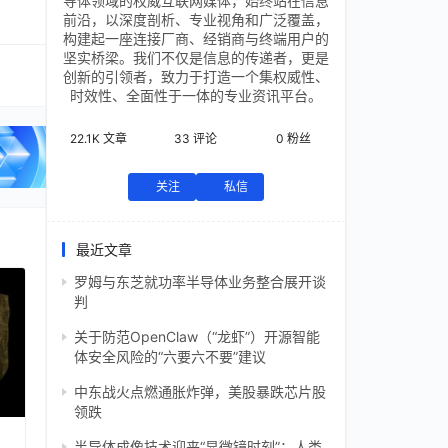
导体领域的权威互联网媒体，始终站在信息
前沿，以深度剖析、专业视角和广泛覆盖，
构建起一座连接厂商、经销商与终端用户的
坚实桥梁。我们不仅是信息的传递者，更是
创新的引领者，致力于打造一个集权威性、
时效性、全面性于一体的专业资讯平台。
22.1K
文章
33
评论
0
粉丝
关注
私信
最近文章
罗姆与东芝就功率半导体业务整合展开谈
判
关于防范OpenClaw（“龙虾”）开源智能
体安全风险的“六要六不要”建议
中东战火点燃通胀炸弹，美股暴跌芯片股
领跌
半导体成像技术迎来“显微镜时刻”：人类