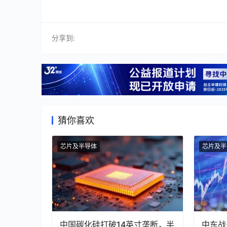
分享到:
猜你喜欢
芯片及半导体
芯片及半
中国碳化硅打破14英寸垄断，半
中东战