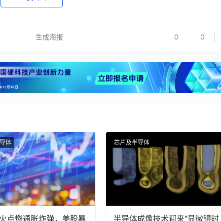
生成海报
0
0
导体
芯片及半导体
火点燃通胀炸弹，美股暴
半导体成像技术迎来“显微镜时