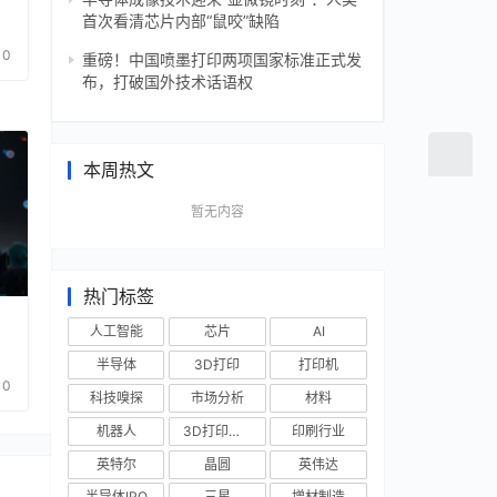
鼠
首次看清芯片内部“鼠咬”缺陷
0
重磅！中国喷墨打印两项国家标准正式发
布，打破国外技术话语权
本周热文
暂无内容
热门标签
人工智能
芯片
AI
半导体
3D打印
打印机
0
科技嗅探
市场分析
材料
机器人
3D打印技术
印刷行业
英特尔
晶圆
英伟达
半导体IPO
三星
增材制造