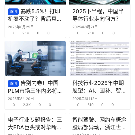
条
深
暴跌5.5%！打印
2025下半程，中国半
原创
度
导体行业走向何方？
机卖不动了？背后真相
是……
2025年8月25日
2025年8月21日
产
1
2.1K
0
0
0
2.1K
0
0
经
数
据
研
选
告别内卷！中国
科技行业2025年中期
原创
报
展望：AI、国补、智驾
PLM市场三年内必将发
告
推动科技行业增长
生的三大巨变
2025年8月20日
2025年6月12日
0
2.3K
0
0
0
519
0
0
创
投
电子行业专题报告：三
智能驾驶、网约车概念
之
大EDA巨头或对华断
股局部异动，浙江世宝
窗
供，国产EDA加速崛起
直线涨停