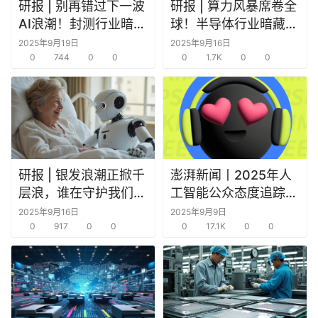
研报 | 别再错过下一波
研报 | 算力风暴席卷全
AI浪潮！封测行业暗流
球！半导体行业暗藏哪
涌动，头部玩家正在改
些掘金机会？
2025年9月19日
2025年9月16日
写游戏规则
0
744
0
0
0
1.7K
0
0
行
业
快
报
研报 | 银发浪潮正掀千
澎湃新闻丨2025年人
层浪，谁在守护我们的
工智能公众态度追踪调
黄昏？
查报告
资
2025年9月16日
2025年9月9日
0
917
0
0
0
17.1K
0
0
讯
精
选
头