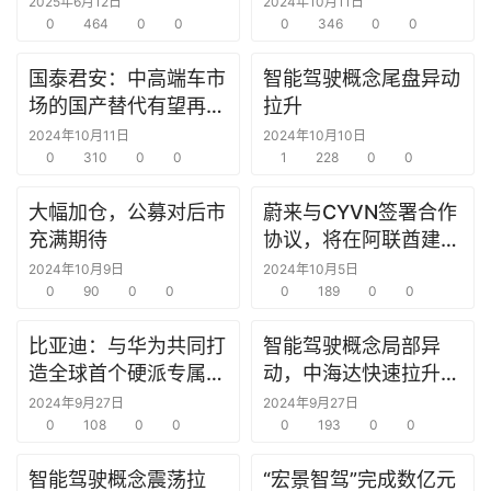
2025年6月12日
2024年10月11日
0
464
0
0
0
346
0
0
商
机
国泰君安：中高端车市
智能驾驶概念尾盘异动
链
场的国产替代有望再提
拉升
合
速
2024年10月11日
2024年10月10日
圈
0
310
0
0
1
228
0
0
大幅加仓，公募对后市
蔚来与CYVN签署合作
充满期待
协议，将在阿联酋建立
研发中心
2024年10月9日
2024年10月5日
0
90
0
0
0
189
0
0
比亚迪：与华为共同打
智能驾驶概念局部异
造全球首个硬派专属智
动，中海达快速拉升触
驾方案
及涨停
2024年9月27日
2024年9月27日
0
108
0
0
0
193
0
0
智能驾驶概念震荡拉
“宏景智驾”完成数亿元