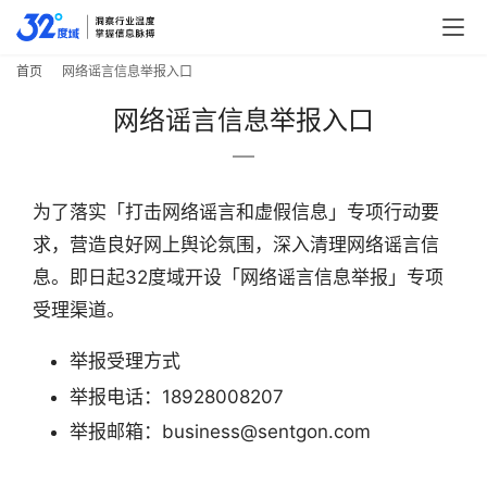
行
业
快
首页
网络谣言信息举报入口
报
网络谣言信息举报入口
资
讯
精
为了落实「打击网络谣言和虚假信息」专项行动要
选
求，营造良好网上舆论氛围，深入清理网络谣言信
息。即日起32度域开设「网络谣言信息举报」专项
头
受理渠道。
条
深
举报受理方式
度
举报电话：18928008207
举报邮箱：business@sentgon.com
产
经