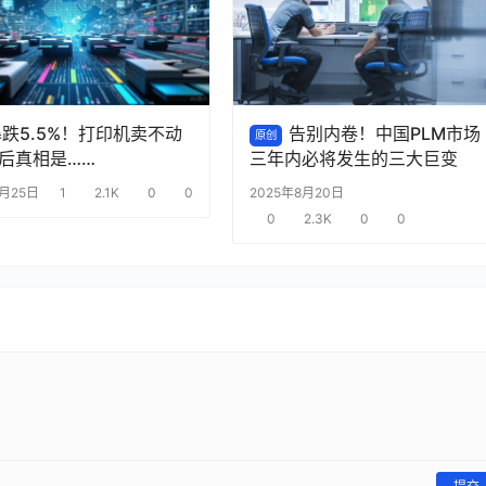
跌5.5%！打印机卖不动
告别内卷！中国PLM市场
原创
后真相是……
三年内必将发生的三大巨变
8月25日
1
2.1K
0
0
2025年8月20日
0
2.3K
0
0