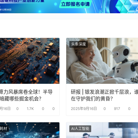
头条深度
| 算力风暴席卷全球！半导
研报 | 银发浪潮正掀千层浪，
暗藏哪些掘金机会？
在守护我们的黄昏？
9月16日
0
1.7K
0
0
2025年9月16日
0
917
0
耗材
AI人工智能