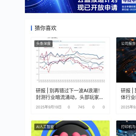
猜你喜欢
头条深度
公司报告
研报 | 别再错过下一波AI浪潮！
研报 
封测行业暗流涌动，头部玩家正
体行业
在改写游戏规则
2025年9月19日
0
745
0
0
2025年
AI人工智能
打印机与