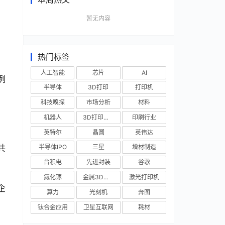
暂无内容
热门标签
人工智能
芯片
AI
例
半导体
3D打印
打印机
科技嗅探
市场分析
材料
机器人
3D打印技术
印刷行业
英特尔
晶圆
英伟达
共
半导体IPO
三星
增材制造
。
台积电
先进封装
谷歌
氮化镓
金属3D打印
激光打印机
企
算力
光刻机
奔图
钛合金应用
卫星互联网
耗材