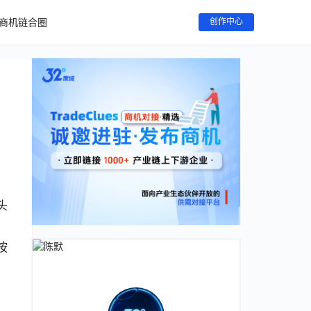
商机链合圈
创作中心
头
。
按