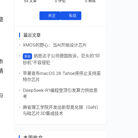
55
文章
0
评论
0
粉丝
关注
私信
整
最近文章
XMOS的野心：当AI开始设计芯片
纳思达子公司德国败诉，巨头的“印
原创
市
钞机”不容侵犯
落
苹果宣布macOS 26 Tahoe将停止支持英
特尔芯片
DeepSeek-R1编程登顶引发算力供给思
与
考
麻省理工学院开发出新型氮化镓（GaN）
与硅芯片3D集成技术
本周热文