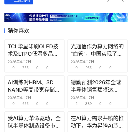
猜你喜欢
TCL华星印刷OLED技
光通信作为算力网络的
术及LTPO低温多晶硅
“血管”，中国实现了24
技术在ICDT 2026展会
芯光纤2.5Pb/s实时双
2026年4月7日
2026年4月7日
上亮相
0
755
0
0
向传输，刷新纪录
0
955
0
0
AI训练对HBM、3D
德勤预测2026年全球
NAND等高带宽存储器
半导体销售额将达
件的需求强劲
9750亿美元
2026年4月7日
2026年4月7日
0
655
0
0
2
389
0
0
受AI算力革命驱动，全
在AI算力需求井喷的推
球半导体制造设备市场
动下，华为昇腾AI芯片