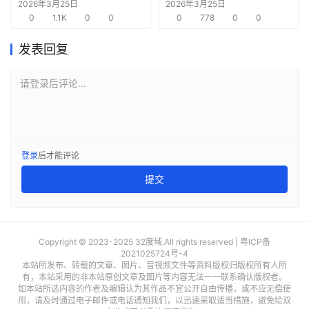
规模预计2026年将增
保持每年一代新品的发
2026年3月25日
2026年3月25日
至1450亿美元
0
1.1K
0
0
布频率
0
778
0
0
发表回复
请登录后评论...
登录
后才能评论
提交
Copyright © 2023-2025 32度域.All rights reserved |
粤ICP备
2021025724号-4
本站所发布、转载的文章、图片、音视频文件等资料版权归版权所有人所
有，本站采用的非本站原创文章及图片等内容无法一一联系确认版权者。
如本站所选内容的作者及编辑认为其作品不宜公开自由传播，或不应无偿使
用，请及时通过电子邮件或电话通知我们，以迅速采取适当措施，避免给双