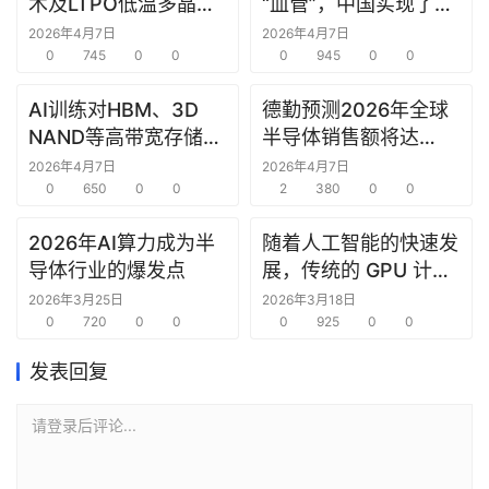
术及LTPO低温多晶硅
“血管”，中国实现了24
技术在ICDT 2026展会
芯光纤2.5Pb/s实时双
2026年4月7日
2026年4月7日
上亮相
0
745
0
0
向传输，刷新纪录
0
945
0
0
AI训练对HBM、3D
德勤预测2026年全球
NAND等高带宽存储器
半导体销售额将达
件的需求强劲
9750亿美元
2026年4月7日
2026年4月7日
0
650
0
0
2
380
0
0
2026年AI算力成为半
随着人工智能的快速发
导体行业的爆发点
展，传统的 GPU 计算
架构正面临挑战
2026年3月25日
2026年3月18日
0
720
0
0
0
925
0
0
发表回复
请登录后评论...