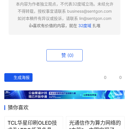
研
本内容为作者独立观点，不代表32度域立场。未经允许
选
不得转载，授权事宜请联系
business@sentgon.com
报
如对本稿件有异议或投诉，请联系
lin@sentgon.com
告
👍喜欢有价值的内容，就在
32度域
扎堆
创
投
之
赞
(0)
窗
商
生成海报
0
0
机
链
合
圈
猜你喜欢
TCL华星印刷OLED技
光通信作为算力网络的