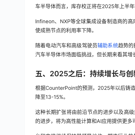
车半导体而言，库存校正将在2025年上半
Infineon、NXP等全球集成设备制造
使成熟节点的利用率下降。
随着电动汽车和高级驾驶员
辅助系统
趋势的
汽车半导体市场面临挑战，但长期来看其增
五、2025之后：持续增长与创
根据CounterPoint的预测，2025年
降至13-15%。
这种长期扩张将由前沿节点的进步以及高级封
的进步，将为高性能计算和AI应用提供更多