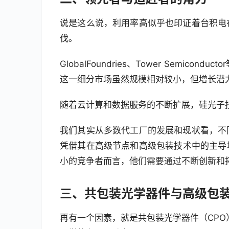
说是这么说，利用率高似乎也印证着台积电
伐。
GlobalFoundries、Tower Sem
这一细分市场虽然规模相对较小，但增长潜
随着云计算和数据服务的不断扩展，硅光子
我们其实从多数代工厂的发展和现状看，不
凭借其在高级节点和高级包装技术中的主导地
小的竞争者而言，他们需要通过不断创新和
三、共包装光学器件与高级包
再有一个因素，就是共包装光学器件（CPO）