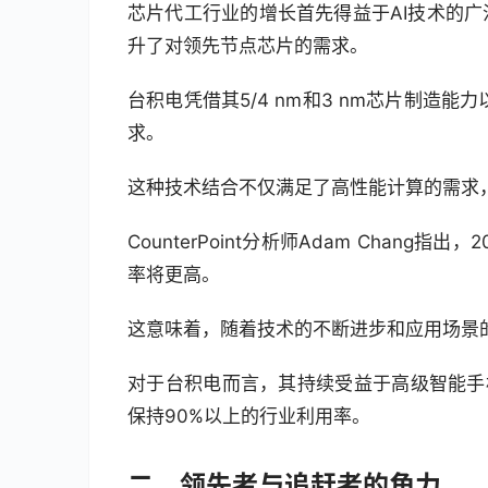
芯片代工行业的增长首先得益于AI技术的广
升了对领先节点芯片的需求。
台积电凭借其5/4 nm和3 nm芯片制造
求。
这种技术结合不仅满足了高性能计算的需求，
CounterPoint分析师Adam Chan
率将更高。
这意味着，随着技术的不断进步和应用场景
对于台积电而言，其持续受益于高级智能手机需
保持90%以上的行业利用率。
二、领先者与追赶者的角力