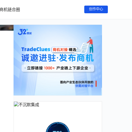
商机链合圈
创作中心
，
，