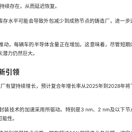
年持续存在，从而延迟恢复。
商的高库存水平可能会导致外包减少到成熟节点的铸造厂，进一步
推动，每辆车的半导体含量正在增加。这意味着，尽管短期
长潜力仍然巨大。
新引领
以后铸造厂有望持续增长，预计复合年增长率从2025年到2028年将
装技术的加速采用所驱动。特别是3 nm、2 nm及以下节
可能性。