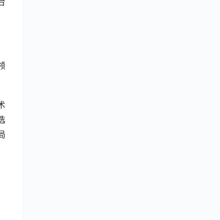
台
领
术
选
局