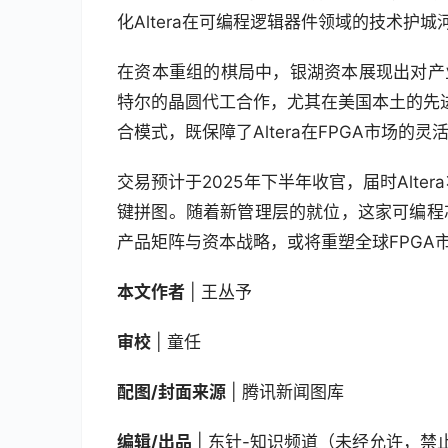
化Altera在可编程逻辑器件领域的技术护
在资本重组的棋局中，银湖资本展现出对产业
特尔的晶圆代工合作，尤其在美国本土的先进
合模式，既保障了Altera在FPGA市场
交易预计于2025年下半年收官，届时Alt
键拼图。随着新管理层的就位，这家可编程
产品矩阵与资本战略，或将重塑全球FPGA
本文作者
 | 王丛予
审校
 | 童任
配图/封面来源
 | 腾讯新闻图库
编辑/出品
 | 东针-知识频道（未经允许，禁