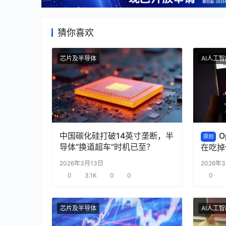
猜你喜欢
芯片及半导体
AI人工
中国碳化硅打破14英寸垄断，半
O
原创
导体“换道超车”时机已至？
在吃掉
2026年3月13日
2026年
0
3.1K
0
0
0
芯片及半导体
AI人工