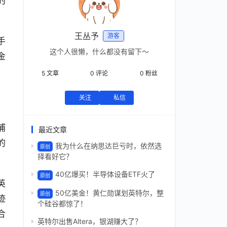
的
王丛予
游客
手
这个人很懒，什么都没有留下～
金
。
5
文章
0
评论
0
粉丝
关注
私信
浦
最近文章
的
我为什么在纳思达巨亏时，依然选
原创
择看好它？
40亿爆买！半导体设备ETF火了
原创
英
50亿美金！黄仁勋谋划英特尔，整
原创
迹
个硅谷都惊了！
合
英特尔出售Altera，银湖赚大了？