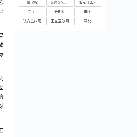
艺
氮化镓
金属3D打印
激光打印机
异
算力
光刻机
奔图
钛合金应用
卫星互联网
耗材
遭
致
际
头
世
的
对
工