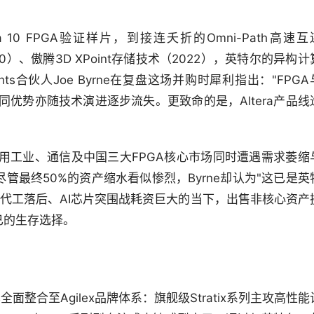
rria 10 FPGA验证样片，到接连夭折的Omni-Path高速互
20）、傲腾3D XPoint存储技术（2022），英特尔的异构计
ghts合伙人Joe Byrne在复盘这场并购时犀利指出："FPGA
同优势亦随技术演进逐步流失。更致命的是，Altera产品线
用工业、通信及中国三大FPGA核心市场同时遭遇需求萎缩
尽管最终50%的资产缩水看似惨烈，Byrne却认为"这已是英
代工落后、AI芯片突围战耗资巨大的当下，出售非核心资产
已的生存选择。
全面整合至Agilex品牌体系：旗舰级Stratix系列主攻高性能