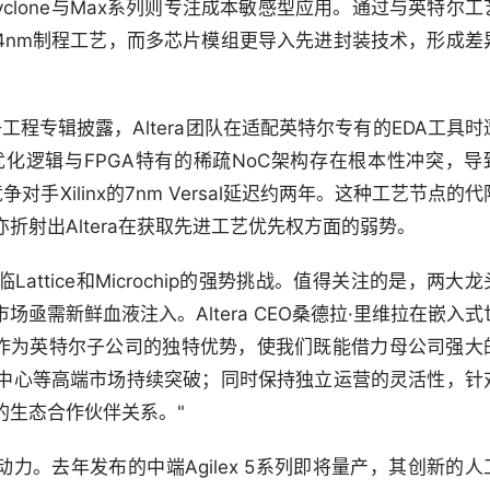
yclone与Max系列则专注成本敏感型应用。通过与英特尔工
采用14nm制程工艺，而多芯片模组更导入先进封装技术，形成差
工程专辑披露，Altera团队在适配英特尔专有的EDA工具时
化逻辑与FPGA特有的稀疏NoC架构存在根本性冲突，导
较竞争对手Xilinx的7nm Versal延迟约两年。这种工艺节点的代
折射出Altera在获取先进工艺优先权方面的弱势。
同面临Lattice和Microchip的强势挑战。值得关注的是，两大龙
亟需新鲜血液注入。Altera CEO桑德拉·里维拉在嵌入式
辑："作为英特尔子公司的独特优势，使我们既能借力母公司强大
中心等高端市场持续突破；同时保持独立运营的灵活性，针
的生态合作伙伴关系。"
驱动力。去年发布的中端Agilex 5系列即将量产，其创新的人