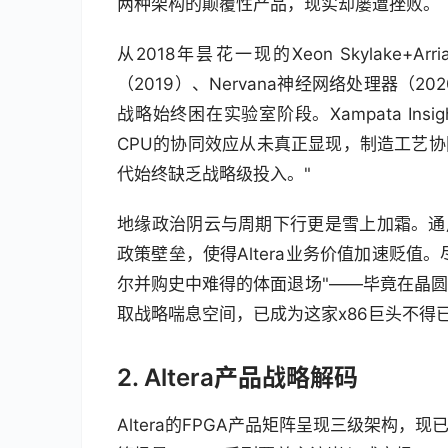
两种架构的颠覆性产品，现实却屡遭挫败。
从2018年昙花一现的Xeon Skylake+A
（2019）、Nervana神经网络处理器（20
战略始终困在实验室阶段。Xampata Insi
CPU的协同效应从未真正显现，制造工艺协
代始终缺乏战略级投入。"
地缘政治阴云与周期下行更是雪上加霜。通
政策壁垒，使得Altera业务价值加速贬值。
尔并购史中难得的体面退场"——毕竟在晶圆
取战略喘息空间，已成为这家x86巨头不得
2. Altera产品战略解码
Altera的FPGA产品矩阵呈现三级架构，现已