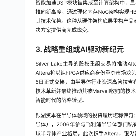
智能加速DSP模块被集成至计算架构中，显著提
推向新高度，通过硬化内存NoC架构实现HBM
其技术优势。这种从硬件架构底层重构产品竞争
决方案提供商完成蜕变。
3. 战略重组或AI驱动新纪元
Silver Lake主导的股权重组交易将推动A
Altera将以纯FPGA供应商身份重夺市场
5日正式交棒，由半导体行业资深高管拉吉布·侯赛
技术革新并最终推动其被Marvell收购的技
智能时代的战略转型。
银湖资本在半导体领域的投资履历堪称传奇：
导体），2006年参与飞利浦半导体部门
球半导体产业格局。此次携手Altera，