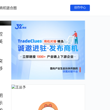
商机链合圈
创作中心
控
英
突
移
，
明
示