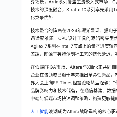
算场景，Arria系列覆盖主流嵌入式市场，C
技术的深度融合，Stratix 10系列率先
化竞争优势。
技术整合的阵痛在2024年逐渐显现。据电子
遇适配难题。CPU设计工具的逻辑密集型优
Agilex 7系列在Intel 7节点上的量产进度
差距，既源于英特尔制程工艺的迭代延迟，亦
在低端FPGA市场，Altera与Xilinx正共
企业在该领域已逾十年未推出革命性新品，市场
界大会上向EE Times袒露战略转型逻
品牌影响力和技术储备，在通信基建、数据
中端与低端市场快速调整策略，构建更敏捷
人工智能
浪潮成为Altera战略重构的核心