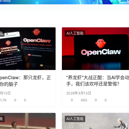
智能
AI人工智能
penClaw：那只龙虾，正
“养龙虾”大战正酣：当AI学会
手，我们该欢呼还是警惕？
你的脑子
3月13日
2026年3月13日
1.7K
0
0
0
463
0
0
智能
AI人工智能