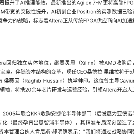
升了AI推理能效。最新推出的Agilex 7-M更将高端FPG
带宽的突破性提升，AI初创企业Positron的实测数据已验
力的战略，标志着Altera正从传统FPGA供应商向AI加速
ltera回归独立实体地位，继赛灵思（Xilinx）被AMD收购后
龙头宝座。伴随资本结构的变革，现任CEO桑德拉·里维拉将于5
因（Raghib Hussain）执掌帅印。这位曾主导Caviu
术领袖，将携20余年芯片研发与运营经验，引领Altera开启人
2005年联合KKR收购安捷伦半导体部门（后发展为亚德诺
私有化（最终孕育出恩智浦半导体），其精准布局深刻塑造了
银湖资本管理合伙人肯尼斯·郝明确表示："我们将通过战略协同