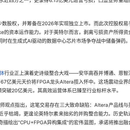
缩水近四分之一，更录得6.15亿美元运营亏损，凸显业务重组
留少数股权，并筹备在2026年实现独立上市。而此次控股权易
 Lake的资本运作能力。对于英特尔而言，剥离亏损资产所得资
同时在生成式AI驱动的数据中心芯片市场争夺战中储备弹药
体
行业正上演着史诗级整合大戏——安华高吞并博通、恩智
7亿美元天价将FPGA龙头Altera揽入怀中。这场震动业界
业额突破20亿美元，其高效运营体系已臻至行业标杆水平。
析师观点指出，这笔交易存在三大致命缺陷：Altera产品线与
近乎枯竭，更遑论英特尔素来拙劣的并购整合能力。历史轨
描绘出"CPU+FPGA异构集成"的宏伟蓝图，承诺将推出融