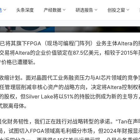
选
头条深度
产经数据
研选报告
创投之窗
赚大了？
将其旗下FPGA（现场可编程门阵列）业务主体Altera的
笔交易将Altera的企业价值锁定在87.5亿美元，相较于2015年
产价格已遭腰斩。
收缩计划。面对晶圆代工业务融资压力与AI芯片领域的竞争
续前任管理层削减非核心资产的战略方向，决定将Altera控制权
权，但Silver Lake将以51%的持股比例成为新的主导方
式脱离母体。
化财务韧性，我们正在践行对战略转型的承诺。"Tan在声
布局，试图切入FPGA领域高毛利细分市场，但2024年财报显