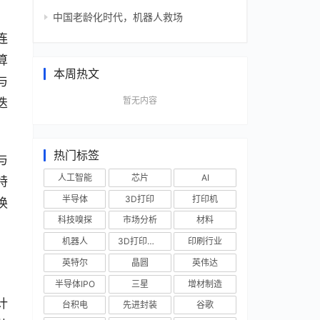
中国老龄化时代，机器人救场
连
算
本周热文
与
暂无内容
迭
热门标签
与
人工智能
芯片
AI
特
半导体
3D打印
打印机
换
科技嗅探
市场分析
材料
机器人
3D打印技术
印刷行业
英特尔
晶圆
英伟达
半导体IPO
三星
增材制造
计
台积电
先进封装
谷歌