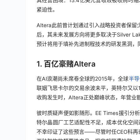
其经营困境：15.4亿美元营收较被收购时
紧迫性。
Altera此前曾计划通过引入战略投资者保
后，其未来发展方向将更多取决于Silver
预计将用于填补先进制程技术的研发黑洞，
1. 百亿豪赌Altera
在AI浪潮尚未席卷全球的2015年，全球
半导
联姻飞思卡尔的交易余波未平，英特尔又以16
收购发生时，Altera正处巅峰状态，年营
彼时质疑声便如影随形。EE Times援引分
特尔晶圆厂工艺适配性不足，成本优化空间
不幸印证了这些预言——尽管时任CEO科再奇