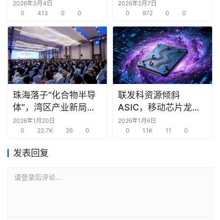
次看清芯片内部“鼠咬”
2026年3月4日
2026年2月7日
缺陷
0
413
0
0
0
972
0
0
珠海落子“化合物半导
联发科资源倾斜
体”，湾区产业新局锚
ASIC，移动芯片龙头
定“生态决胜”
主动求变
2026年1月20日
2026年1月6日
0
22.7K
26
0
0
1.1K
11
0
发表回复
请登录后评论...