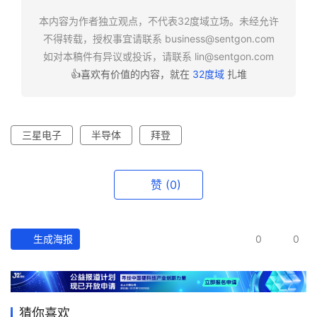
选
本内容为作者独立观点，不代表32度域立场。未经允许
报
不得转载，授权事宜请联系
business@sentgon.com
告
如对本稿件有异议或投诉，请联系
lin@sentgon.com
👍喜欢有价值的内容，就在
32度域
扎堆
创
投
之
窗
三星电子
半导体
拜登
商
赞
(0)
机
链
合
生成海报
0
0
圈
猜你喜欢