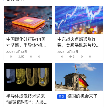
中国碳化硅打破14英
中东战火点燃通胀炸
寸垄断，半导体“换道
弹，美股暴跌芯片股领
超车”时机已至？
跌
2026年3月13日
2026年3月13日
0
3.1K
0
0
0
643
0
0
半导体成像技术迎来
德国的机会来了
原创
“显微镜时刻”：人类首