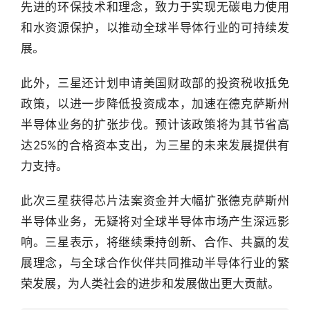
报
先进的环保技术和理念，致力于实现无碳电力使用
和水资源保护，以推动全球半导体行业的可持续发
资
展。
讯
精
此外，三星还计划申请美国财政部的投资税收抵免
选
政策，以进一步降低投资成本，加速在德克萨斯州
半导体业务的扩张步伐。预计该政策将为其节省高
头
条
达25%的合格资本支出，为三星的未来发展提供有
深
力支持。
度
此次三星获得芯片法案资金并大幅扩张德克萨斯州
产
半导体业务，无疑将对全球半导体市场产生深远影
经
响。三星表示，将继续秉持创新、合作、共赢的发
数
展理念，与全球合作伙伴共同推动半导体行业的繁
据
荣发展，为人类社会的进步和发展做出更大贡献。
研