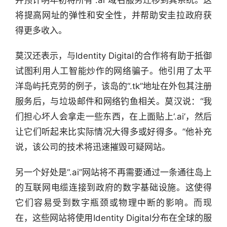
并预计明年初将所有“.ai”域名服务迁移到其系统。这
产
将提高网址的弹性和安全性，并帮助安圭拉政府获
经
得更多收入。
数
据
莫汉还表示，与Identity Digital的合作将有助于抵御
试图利用人工智能炒作的网络骗子。他引用了太平
研
洋岛屿托克劳的例子，该岛的“.tk”地址在外包其注册
选
服务后，与垃圾邮件和网络钓鱼相关。莫汉说：“我
报
告
们担心坏人会拿走一些东西，在上面贴上‘.ai’，然后
让它们听起来比实际情况大得多或好得多。”他补充
创
说，该公司的技术将迅速摧毁可疑网站。
投
之
另一个好处是“.ai”网站将不再需要通过一条通往岛上
窗
的互联网电缆连接到政府的数字基础设施。这使得
它们容易受到数字瓶颈或物理中断的影响。而现
商
在，这些网站将使用Identity Digital分布在全球的服
机