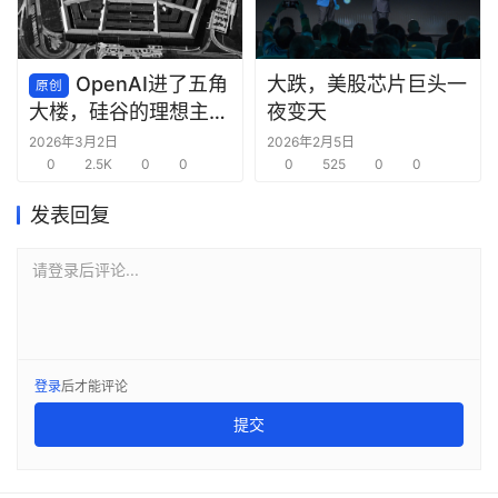
OpenAI进了五角
大跌，美股芯片巨头一
原创
夜变天
大楼，硅谷的理想主义
死了
2026年3月2日
2026年2月5日
0
2.5K
0
0
0
525
0
0
发表回复
请登录后评论...
登录
后才能评论
提交