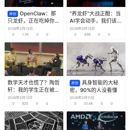
OpenClaw：那
“养龙虾”大战正酣：当
原创
AI学会动手，我们该欢
只龙虾，正在吃掉你的
呼还是警惕？
脑子
2026年3月13日
2026年3月13日
0
1.7K
0
0
0
466
0
0
数学天才也慌了？陶哲
具身智能的大秘
原创
轩：我的学生正在被
密，90%的人没看懂
AI“毁掉”
2026年3月12日
2026年3月11日
0
920
0
0
0
51.4K
0
0