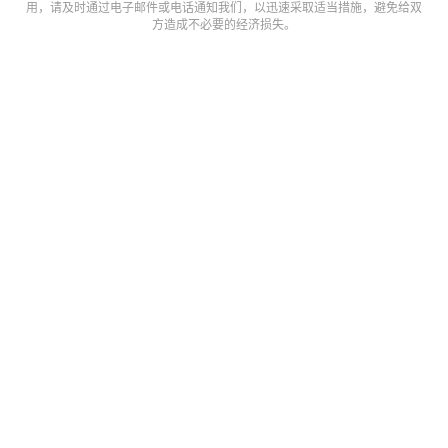
数
用，请及时通过电子邮件或电话通知我们，以迅速采取适当措施，避免给双
据
方造成不必要的经济损失。
研
选
报
告
创
投
之
窗
商
机
链
合
圈