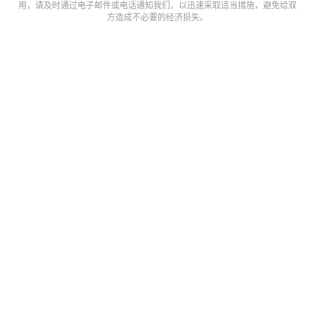
数
用，请及时通过电子邮件或电话通知我们，以迅速采取适当措施，避免给双
据
方造成不必要的经济损失。
研
选
报
告
创
投
之
窗
商
机
链
合
圈