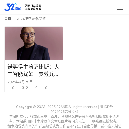
行
业
快
首页
2024诺贝尔化学奖
报
资
讯
精
选
诺奖得主哈萨比斯：人
工智能犹如一支救兵，
头
将解决人类多个棘手问
2025年4月29日
条
题
0
312
0
0
深
度
Copyright © 2023-2025 32度域.All rights reserved |
粤ICP备
2021025724号-4
产
本站所发布、转载的文章、图片、音视频文件等资料版权归版权所有人所
有，本站采用的非本站原创文章及图片等内容无法一一联系确认版权者。
经
如本站所选内容的作者及编辑认为其作品不宜公开自由传播，或不应无偿使