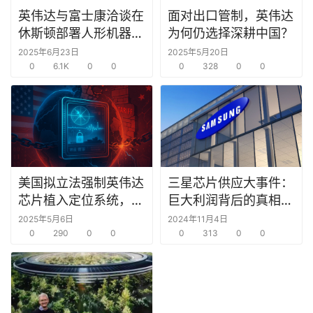
条
英伟达与富士康洽谈在
面对出口管制，英伟达
深
休斯顿部署人形机器
为何仍选择深耕中国？
度
人，计划明年投产
2025年6月23日
2025年5月20日
0
6.1K
0
0
0
328
0
0
产
经
数
据
研
美国拟立法强制英伟达
三星芯片供应大事件：
选
芯片植入定位系统，技
巨大利润背后的真相是
报
术出口管控再升级
什么？
告
2025年5月6日
2024年11月4日
0
290
0
0
0
313
0
0
创
投
之
窗