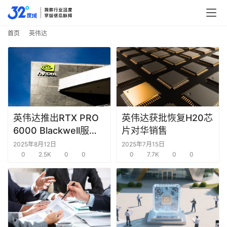
首页
英伟达
行
业
快
英伟达推出RTX PRO
英伟达获批恢复H20芯
报
6000 Blackwell服务
片对华销售
器版GPU，性能提升高
2025年8月12日
2025年7月15日
资
达45倍
0
2.5K
0
0
0
7.7K
0
0
讯
精
选
头