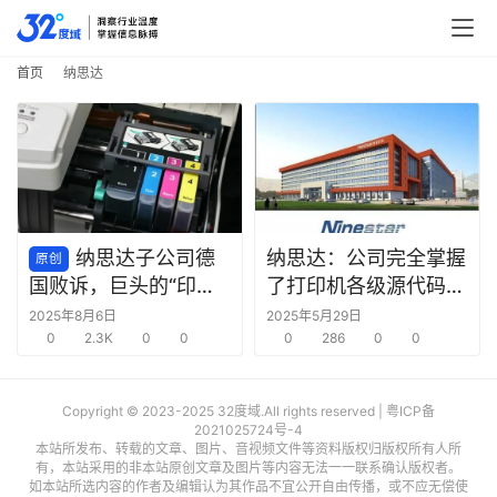
行
业
快
首页
纳思达
报
资
讯
精
选
纳思达子公司德
纳思达：公司完全掌握
原创
了打印机各级源代码和
国败诉，巨头的“印钞
头
完整的软固件核心技
机”不容侵犯
2025年8月6日
2025年5月29日
条
0
2.3K
0
0
术，且拥有具备自主知
0
286
0
0
深
识产权的打印机引擎
度
Copyright © 2023-2025 32度域.All rights reserved |
粤ICP备
2021025724号-4
产
本站所发布、转载的文章、图片、音视频文件等资料版权归版权所有人所
有，本站采用的非本站原创文章及图片等内容无法一一联系确认版权者。
经
如本站所选内容的作者及编辑认为其作品不宜公开自由传播，或不应无偿使