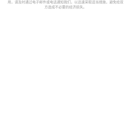
数
用，请及时通过电子邮件或电话通知我们，以迅速采取适当措施，避免给双
据
方造成不必要的经济损失。
研
选
报
告
创
投
之
窗
商
机
链
合
圈