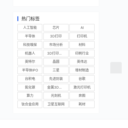
热门标签
人工智能
芯片
AI
半导体
3D打印
打印机
科技嗅探
市场分析
材料
机器人
3D打印技术
印刷行业
英特尔
晶圆
英伟达
半导体IPO
三星
增材制造
台积电
先进封装
谷歌
氮化镓
金属3D打印
激光打印机
算力
光刻机
奔图
钛合金应用
卫星互联网
耗材