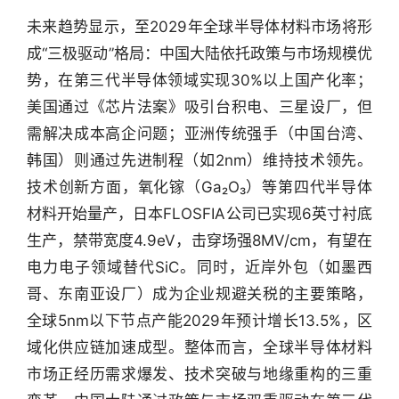
投
未来趋势显示，至2029年全球半导体材料市场将形
之
成“三极驱动”格局：中国大陆依托政策与市场规模优
窗
势，在第三代半导体领域实现30%以上国产化率；
美国通过《芯片法案》吸引台积电、三星设厂，但
商
机
需解决成本高企问题；亚洲传统强手（中国台湾、
链
韩国）则通过先进制程（如2nm）维持技术领先。
合
技术创新方面，氧化镓（Ga₂O₃）等第四代半导体
圈
材料开始量产，日本FLOSFIA公司已实现6英寸衬底
生产，禁带宽度4.9eV，击穿场强8MV/cm，有望在
电力电子领域替代SiC。同时，近岸外包（如墨西
哥、东南亚设厂）成为企业规避关税的主要策略，
全球5nm以下节点产能2029年预计增长13.5%，区
域化供应链加速成型。整体而言，全球半导体材料
市场正经历需求爆发、技术突破与地缘重构的三重