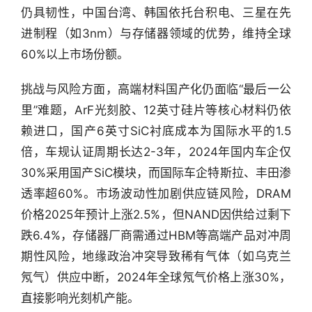
选
仍具韧性，中国台湾、韩国依托台积电、三星在先
进制程（如3nm）与存储器领域的优势，维持全球
头
60%以上市场份额。
条
深
挑战与风险方面，高端材料国产化仍面临“最后一公
度
里”难题，ArF光刻胶、12英寸硅片等核心材料仍依
赖进口，国产6英寸SiC衬底成本为国际水平的1.5
产
经
倍，车规认证周期长达2-3年，2024年国内车企仅
数
30%采用国产SiC模块，而国际车企特斯拉、丰田渗
据
透率超60%。市场波动性加剧供应链风险，DRAM
价格2025年预计上涨2.5%，但NAND因供给过剩下
研
跌6.4%，存储器厂商需通过HBM等高端产品对冲周
选
报
期性风险，地缘政治冲突导致稀有气体（如乌克兰
告
氖气）供应中断，2024年全球氖气价格上涨30%，
直接影响光刻机产能。
创