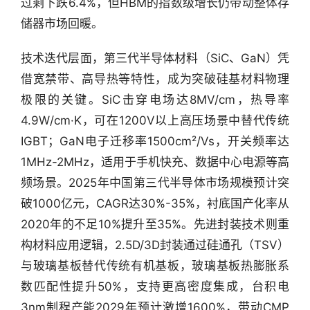
过剩下跌6.4%，但HBM的指数级增长仍带动整体存
储器市场回暖。
技术迭代层面，第三代半导体材料（SiC、GaN）凭
借宽禁带、高导热等特性，成为突破硅基材料物理
极限的关键。SiC击穿电场达8MV/cm，热导率
4.9W/cm·K，可在1200V以上高压场景中替代传统
IGBT；GaN电子迁移率1500cm²/Vs，开关频率达
1MHz-2MHz，适用于手机快充、数据中心电源等高
频场景。2025年中国第三代半导体市场规模预计突
破1000亿元，CAGR达30%-35%，衬底国产化率从
2020年的不足10%提升至35%。先进封装技术则重
构材料应用逻辑，2.5D/3D封装通过硅通孔（TSV）
与玻璃基板替代传统有机基板，玻璃基板热膨胀系
数匹配性提升50%，支持更高密度集成，台积电
3nm制程产能2029年预计激增1600%，带动CMP