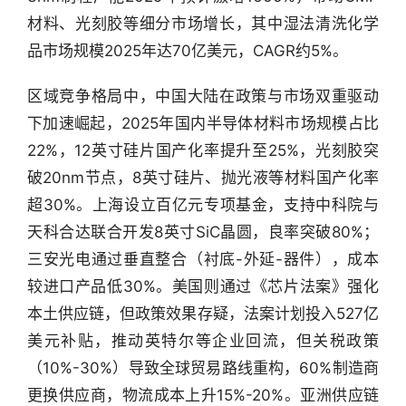
材料、光刻胶等细分市场增长，其中湿法清洗化学
品市场规模2025年达70亿美元，CAGR约5%。
区域竞争格局中，中国大陆在政策与市场双重驱动
下加速崛起，2025年国内半导体材料市场规模占比
22%，12英寸硅片国产化率提升至25%，光刻胶突
破20nm节点，8英寸硅片、抛光液等材料国产化率
超30%。上海设立百亿元专项基金，支持中科院与
天科合达联合开发8英寸SiC晶圆，良率突破80%；
行
业
三安光电通过垂直整合（衬底-外延-器件），成本
快
较进口产品低30%。美国则通过《芯片法案》强化
报
本土供应链，但政策效果存疑，法案计划投入527亿
美元补贴，推动英特尔等企业回流，但关税政策
资
（10%-30%）导致全球贸易路线重构，60%制造商
讯
精
更换供应商，物流成本上升15%-20%。亚洲供应链