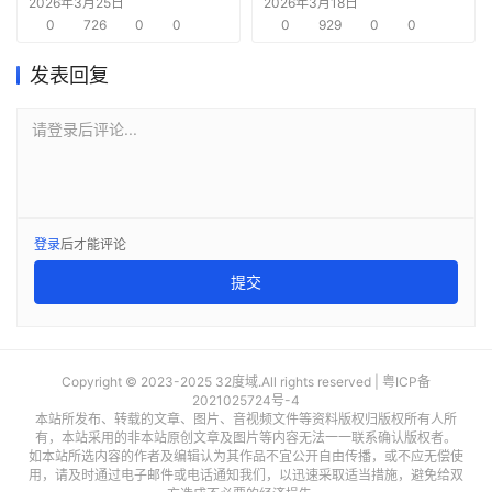
架构正面临挑战
2026年3月25日
2026年3月18日
0
726
0
0
0
929
0
0
发表回复
请登录后评论...
登录
后才能评论
提交
Copyright © 2023-2025 32度域.All rights reserved |
粤ICP备
2021025724号-4
本站所发布、转载的文章、图片、音视频文件等资料版权归版权所有人所
有，本站采用的非本站原创文章及图片等内容无法一一联系确认版权者。
如本站所选内容的作者及编辑认为其作品不宜公开自由传播，或不应无偿使
用，请及时通过电子邮件或电话通知我们，以迅速采取适当措施，避免给双