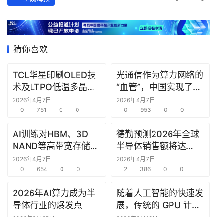
猜你喜欢
TCL华星印刷OLED技
光通信作为算力网络的
术及LTPO低温多晶硅
“血管”，中国实现了24
技术在ICDT 2026展会
芯光纤2.5Pb/s实时双
2026年4月7日
2026年4月7日
上亮相
0
751
0
0
向传输，刷新纪录
0
953
0
0
AI训练对HBM、3D
德勤预测2026年全球
NAND等高带宽存储器
半导体销售额将达
件的需求强劲
9750亿美元
2026年4月7日
2026年4月7日
0
654
0
0
2
386
0
0
2026年AI算力成为半
随着人工智能的快速发
导体行业的爆发点
展，传统的 GPU 计算