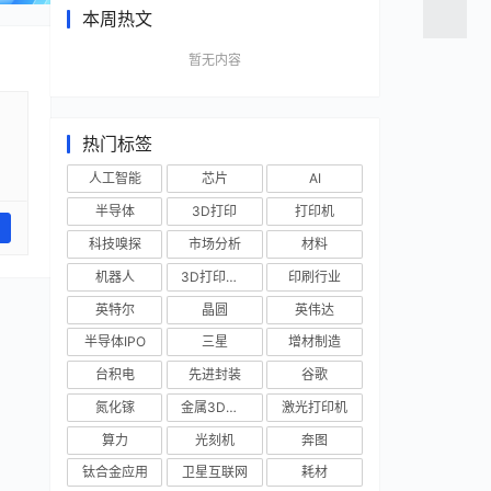
本周热文
暂无内容
热门标签
人工智能
芯片
AI
半导体
3D打印
打印机
科技嗅探
市场分析
材料
机器人
3D打印技术
印刷行业
英特尔
晶圆
英伟达
半导体IPO
三星
增材制造
台积电
先进封装
谷歌
氮化镓
金属3D打印
激光打印机
算力
光刻机
奔图
钛合金应用
卫星互联网
耗材