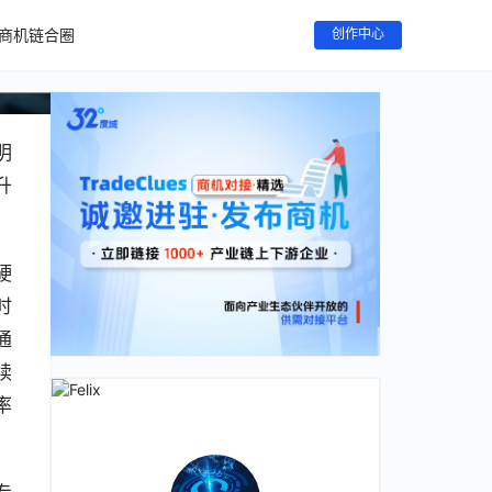
商机链合圈
创作中心
明
升
硬
时
通
续
率