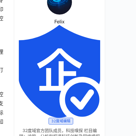
专
印
控
Felix
，
理
，
打
控
支
标
知
32度域编辑
32度域官方团队成员，科技嗅探 栏目编