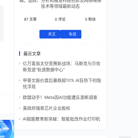
辑；追踪、分析和报道科技创新及网络嗅探
技术等领域最新动态
87
文章
0
评论
0
粉丝
关注
私信
最近文章
亿万富翁太空竞赛新战场：马斯克与贝佐
斯竞逐“轨道数据中心”
甲骨文股价盘后暴跌超10% AI狂热下的隐
忧浮现
欧盟动手！Meta因AI功能遭反垄断调查
美政府强索芯片企业股权
AI赋能教育新突破：智能批改作业打印机