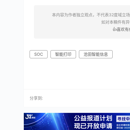
本内容为作者独立观点，不代表32度域立
如对本稿件有
👍喜欢
SOC
智能打印
沧田智能信息
分享到: