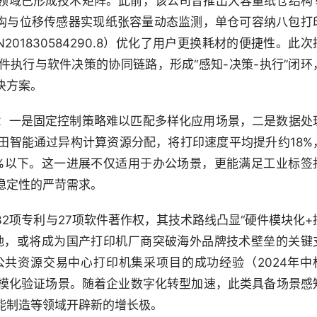
领域已形成技术矩阵。此前，该公司曾推出大容量纸仓结构
升降机构与位移传感器实现纸张容量动态监测，单仓可容纳八包打
01830584290.8）优化了用户更换耗材的便捷性。此次
执行与软件决策的协同链路，形成“感知-决策-执行”闭环
决方案。
：一是固定控制策略难以匹配多样化应用场景，二是数据处
田智能通过异构计算资源分配，将打印速度平均提升约18%
3%以下。这一进展不仅适用于办公场景，更能满足工业标签
稳定性的严苛需求。
2项专利与27项软件著作权，其技术路线凸显“硬件模块化+
地，或将成为国产打印机厂商突破海外品牌技术壁垒的关键
共资源交易中心打印机集采项目的成功经验（2024年中
规模化验证场景。随着企业数字化转型加速，此类具备场景感
能制造等领域开辟新的增长极。