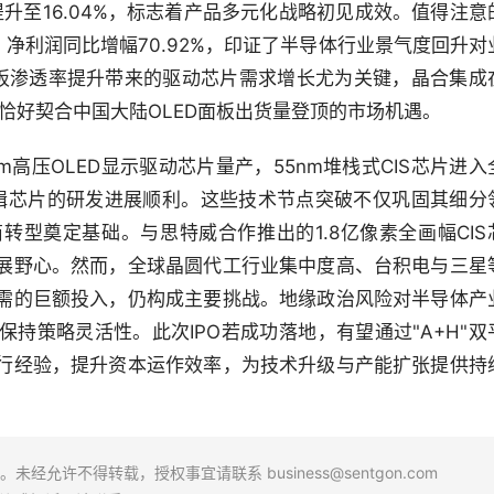
比已提升至16.04%，标志着产品多元化战略初见成效。值得注意
%，净利润同比增幅70.92%，印证了半导体行业景气度回升对
面板渗透率提升带来的驱动芯片需求增长尤为关键，晶合集成
术布局，恰好契合中国大陆OLED面板出货量登顶的市场机遇。
高压OLED显示驱动芯片量产，55nm堆栈式CIS芯片进入
及逻辑芯片的研发进展顺利。这些技术节点突破不仅巩固其细分
型奠定基础。与思特威合作推出的1.8亿像素全画幅CIS
展野心。然而，全球晶圆代工行业集中度高、台积电与三星
需的巨额投入，仍构成主要挑战。地缘政治风险对半导体产
持策略灵活性。此次IPO若成功落地，有望通过"A+H"双
行经验，提升资本运作效率，为技术升级与产能扩张提供持
场。未经允许不得转载，授权事宜请联系
business@sentgon.com