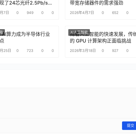
了24芯光纤2.5Pb/s实
带宽存储器件的需求强劲
传输，刷新纪录
4月7日
0
949
0
0
2026年4月7日
0
652
0
智能
AI人工智能
6年AI算力成为半导体行业
随着人工智能的快速发展，传
点
的 GPU 计算架构正面临挑战
3月25日
0
723
0
0
2026年3月18日
0
927
0
提交