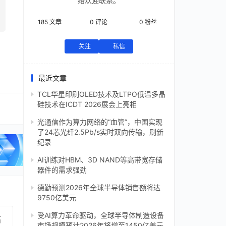
络欢迎联系。
185
文章
0
评论
0
粉丝
关注
私信
最近文章
TCL华星印刷OLED技术及LTPO低温多晶
硅技术在ICDT 2026展会上亮相
光通信作为算力网络的“血管”，中国实现
了24芯光纤2.5Pb/s实时双向传输，刷新
纪录
AI训练对HBM、3D NAND等高带宽存储
器件的需求强劲
德勤预测2026年全球半导体销售额将达
9750亿美元
受AI算力革命驱动，全球半导体制造设备
高
市场规模预计2026年将增至1450亿美元