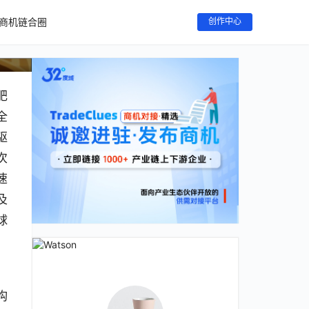
商机链合圈
创作中心
肥
全
驱
次
速
及
球
，
构