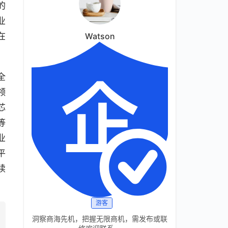
的
业
在
Watson
全
领
芯
等
业
平
续
游客
洞察商海先机，把握无限商机，需发布或联