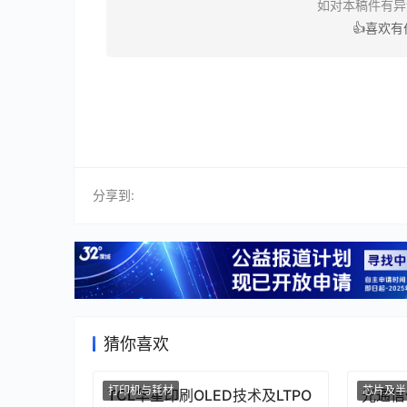
如对本稿件有
👍喜欢
分享到:
猜你喜欢
打印机与耗材
芯片及半
TCL华星印刷OLED技术及LTPO
光通信