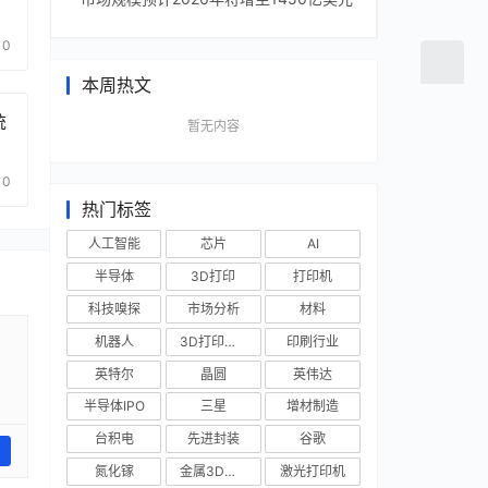
0
本周热文
统
暂无内容
0
热门标签
人工智能
芯片
AI
半导体
3D打印
打印机
科技嗅探
市场分析
材料
机器人
3D打印技术
印刷行业
英特尔
晶圆
英伟达
半导体IPO
三星
增材制造
台积电
先进封装
谷歌
氮化镓
金属3D打印
激光打印机