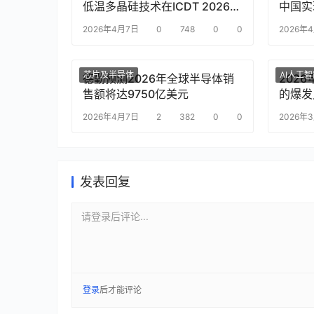
低温多晶硅技术在ICDT 2026展
中国实现
会上亮相
时双向
2026年4月7日
0
748
0
0
2026年
芯片及半导体
AI人工
德勤预测2026年全球半导体销
202
售额将达9750亿美元
的爆发
2026年4月7日
2
382
0
0
2026年
发表回复
请登录后评论...
登录
后才能评论