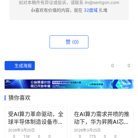
如对本稿件有异议或投诉，请联系
lin@sentgon.com
👍喜欢有价值的内容，就在
32度域
扎堆
赞
(0)
生成海报
0
0
猜你喜欢
受AI算力革命驱动，全
在AI算力需求井喷的推
球半导体制造设备市场
动下，华为昇腾AI芯片
规模预计2026年将增
保持每年一代新品的发
2026年3月25日
2026年3月25日
至1450亿美元
0
1.1K
0
0
布频率
0
775
0
0