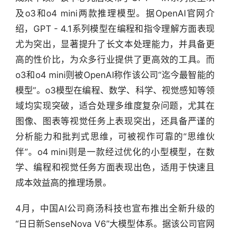
及o3和o4 mini两款推理模型。据OpenAI官网介
资
绍，GPT - 4.1系列模型在编程和指令理解方面表现
讯
尤为突出，显著提升了长文本处理能力，并具备更
精
高的性价比，为众多行业提供了更高效的工具。而
选
o3和o4 mini则被OpenAI称作该公司“迄今最智能的
头
模型”。o3模型在编程、数学、科学、视觉感知等领
条
域均实现突破，适合处理多维度复杂问题，尤其在
深
图像、图表等视觉任务上表现突出，还具备严谨的
度
分析能力和批判式思维，可被视作可靠的“思维伙
伴”。o4 mini则是一款经过优化的小型模型，在数
产
经
学、编程和视觉任务方面表现出色，适用于快速且
数
成本效益高的推理场景。
据
4月，中国AI公司商汤科技也宣布推出全新升级的
研
“日日新SenseNova V6”大模型体系。据该公司官网