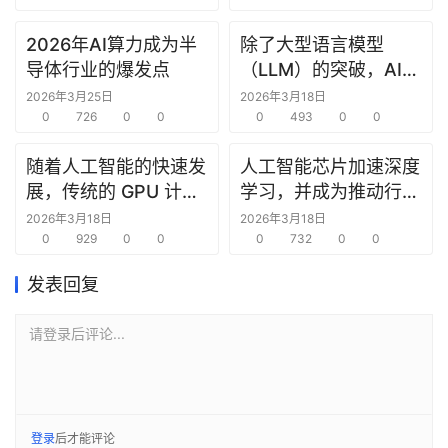
2026年AI算力成为半
除了大型语言模型
导体行业的爆发点
（LLM）的突破，AI
Agent（智能体）‍技术
2026年3月25日
2026年3月18日
0
726
0
0
成为 2026 年的主导趋
0
493
0
0
势
随着人工智能的快速发
人工智能芯片加速深度
展，传统的 GPU 计算
学习，并成为推动行业
架构正面临挑战
革新的关键力量
2026年3月18日
2026年3月18日
0
929
0
0
0
732
0
0
发表回复
请登录后评论...
登录
后才能评论