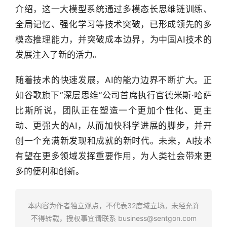
选
介绍，这一大模型系统通过多模态长思维链训练、
报
全局记忆、强化学习等技术突破，已形成领先的多
告
模态推理能力，并突破成本边界，为中国AI技术的
创
发展注入了新的活力。
投
之
随着技术的快速发展，AI的能力边界不断扩大。正
窗
如谷歌旗下“深层思维”公司首席执行官德米斯·哈萨
比斯所说，团队正在塑造一个更加个性化、更主
商
动、更强大的AI，从而加快科学进展的脚步，并开
机
创一个充满新发现和成就的新时代。未来，AI技术
链
合
有望在更多领域发挥重要作用，为人类社会带来更
圈
多的便利和创新。
本内容为作者独立观点，不代表32度域立场。未经允许
不得转载，授权事宜请联系
business@sentgon.com