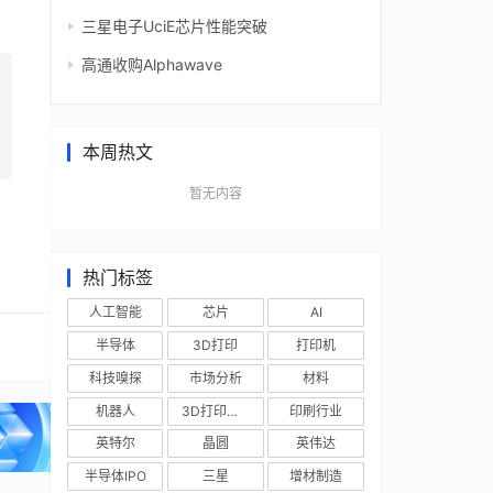
三星电子UciE芯片性能突破
高通收购Alphawave
本周热文
暂无内容
热门标签
人工智能
芯片
AI
半导体
3D打印
打印机
科技嗅探
市场分析
材料
机器人
3D打印技术
印刷行业
英特尔
晶圆
英伟达
半导体IPO
三星
增材制造