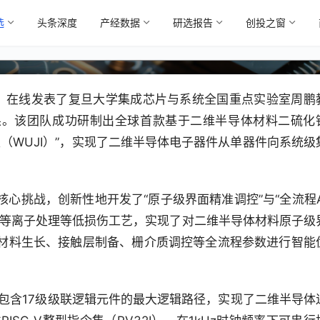
芯片领域重大突破 首款32位RISC
选
头条深度
产经数据
研选报告
创投之窗
然》在线发表了复旦大学集成芯片与系统全国重点实验室周鹏
果。该团队成功研制出全球首款基于二维半导体材料二硫化
“无极（WUJI）”，实现了二维半导体电子器件从单器件向系统级
心挑战，创新性地开发了“原子级界面精准调控”与“全流程A
性等离子处理等低损伤工艺，实现了对二维半导体材料原子级
材料生长、接触层制备、栅介质调控等全流程参数进行智能
建了包含17级级联逻辑元件的最大逻辑路径，实现了二维半导体