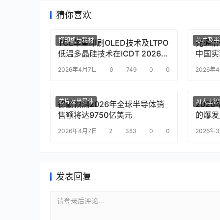
猜你喜欢
打印机与耗材
芯片及半
TCL华星印刷OLED技术及LTPO
光通信
低温多晶硅技术在ICDT 2026展
中国实现
会上亮相
时双向
2026年4月7日
0
749
0
0
2026年
芯片及半导体
AI人工
德勤预测2026年全球半导体销
202
售额将达9750亿美元
的爆发
2026年4月7日
2
383
0
0
2026年
发表回复
请登录后评论...