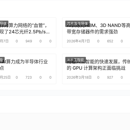
导体
芯片及半导体
作为算力网络的“血管”，
AI训练对HBM、3D NAND等
了24芯光纤2.5Pb/s实
带宽存储器件的需求强劲
传输，刷新纪录
4月7日
0
949
0
0
2026年4月7日
0
652
0
智能
AI人工智能
6年AI算力成为半导体行业
随着人工智能的快速发展，传
点
的 GPU 计算架构正面临挑战
3月25日
0
723
0
0
2026年3月18日
0
927
0