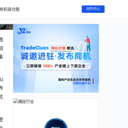
-
商机链合圈
创作中心
教
钼
集
I
界
优
逻