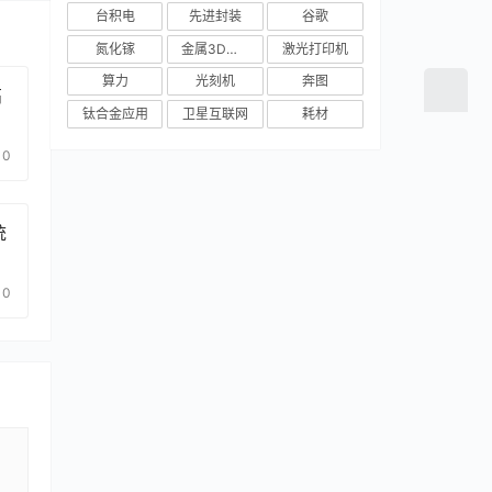
台积电
先进封装
谷歌
氮化镓
金属3D打印
激光打印机
算力
光刻机
奔图
高
钛合金应用
卫星互联网
耗材
0
统
0