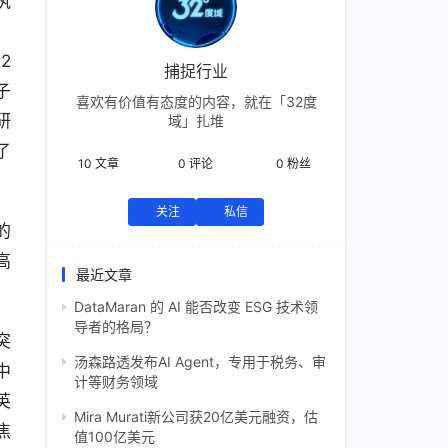
执
，
2
捕捉行业
子
喜欢有价值有态度的内容，就在「32度
研
域」扎堆
了
10
文章
0
评论
0
粉丝
关注
私信
的
高
最近文章
DataMaran 的 AI 能否改变 ESG 技术领
导者的格局？
突
汤森路透发布AI Agent，专用于税务、审
中
计等财务领域
英
Mira Murati新公司获20亿美元融资，估
焦
值100亿美元