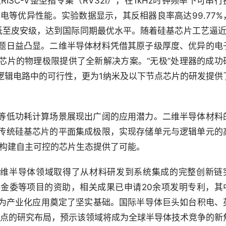
SC-V整型指令集（RV32I），在1kHz时钟频率下可串行
电等优异性能。实验数据显示，其反相器良率高达99.77%
低至皮安级，达到国际同期最优水平。随着硅基芯片工艺逼近
题日益凸显。二维半导体材料凭借其原子级厚度、优异的电
芯片的物理极限提供了全新解决方案。“无极”处理器的成功
逻辑电路中的可行性，更为1纳米及以下节点芯片的研发提供
等低功耗计算场景展现出广阔的应用潜力。二维半导体材料
传统硅基芯片的平面集成极限，实现存储单元与逻辑单元的
，为构建自主可控的芯片生态提供了可能。
二维半导体领域取得了从材料研发到系统集成的完整创新链
金委等项目的资助，相关成果已申请20余项发明专利，其
，为产业化应用奠定了坚实基础。国际半导体巨头如台积电、
节点的研究布局，预示该领域将成为全球半导体技术竞争的新