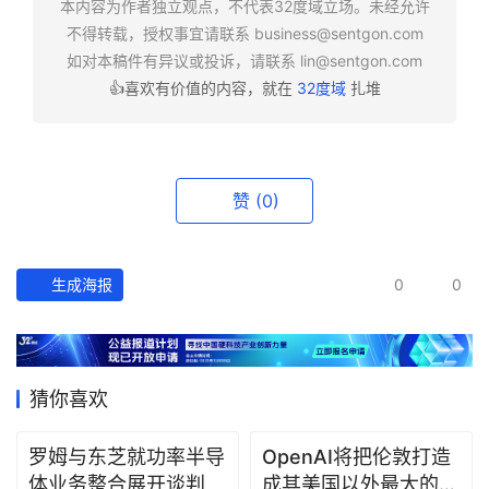
本内容为作者独立观点，不代表32度域立场。未经允许
报
不得转载，授权事宜请联系
business@sentgon.com
如对本稿件有异议或投诉，请联系
lin@sentgon.com
资
👍喜欢有价值的内容，就在
32度域
扎堆
讯
精
选
赞
(0)
头
条
深
生成海报
0
0
度
产
经
猜你喜欢
数
据
罗姆与东芝就功率半导
OpenAI将把伦敦打造
体业务整合展开谈判
成其美国以外最大的研