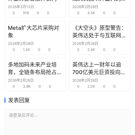
研
究中心
2026年3月13日
2026年2月28日
选
0
918
0
0
0
4.5K
0
0
报
告
Meta扩大芯片采购对
《大空头》原型警告：
象
英伟达处于与互联网泡
创
沫时期思科同样的“危
2026年2月28日
2026年2月28日
投
0
1.3K
0
0
险境地”
0
2.4K
0
0
之
窗
多地加码未来产业培
英伟达上一财年以逾
育，全链条布局抢占新
700亿美元巨资投向合
商
赛道先机
作方，竭力巩固AI芯片
2026年2月28日
2026年2月28日
机
0
3.8K
0
0
需求
0
2.0K
0
0
链
合
发表回复
圈
请登录后评论...