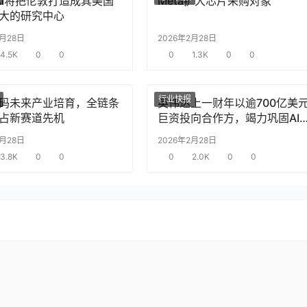
nAI将把伦敦打造成其美国
Meta扩大芯片采购对象
大的研究中心
2月28日
2026年2月28日
4.5K
0
0
0
1.3K
0
0
行业快报
码未来产业培育，全链条
英伟达上一财年以逾700亿美
占新赛道先机
巨资投向合作方，竭力巩固AI
片需求
2月28日
2026年2月28日
3.8K
0
0
0
2.0K
0
0