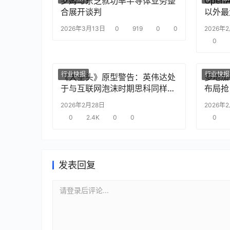
罗姆与东芝就功率半导体业务整
Ope
合展开谈判
以外最
2026年3月13日
0
919
0
0
2026年
0
行业快报
行业快报
《大空头》原型警告：英伟达处
多地加
于与互联网泡沫时期思科同样的
布局抢
“危险境地”
2026年2月28日
2026年
0
2.4K
0
0
0
发表回复
请登录后评论...