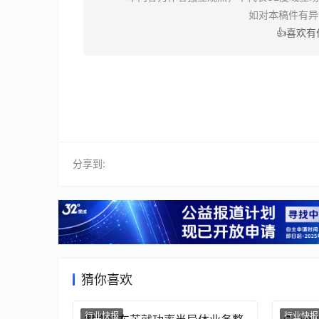
如对本稿件有
👍喜欢
分享到:
猜你喜欢
行业快报
行业快报