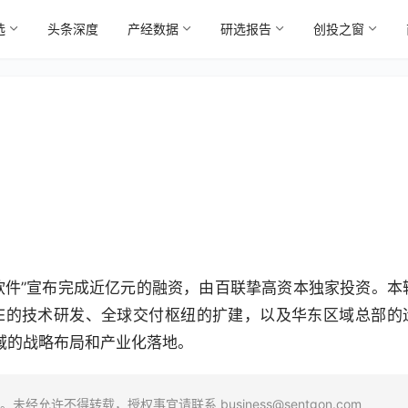
选
头条深度
产经数据
研选报告
创投之窗
软件”宣布完成近亿元的融资，由百联挚高资本独家投资。本
SE的技术研发、全球交付枢纽的扩建，以及华东区域总部的
域的战略布局和产业化落地。
场。未经允许不得转载，授权事宜请联系
business@sentgon.com