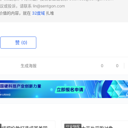
异议或投诉，请联系
lin@sentgon.com
有价值的内容，就在
32度域
扎堆
赞
(0)
生成海报
0
0
行业快报