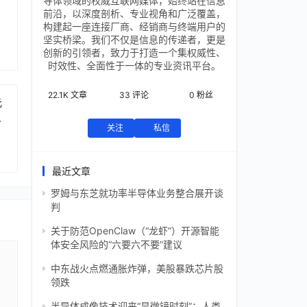
导体领域的权威互联网媒体，始终站在信息
前沿，以深度剖析、专业视角和广泛覆盖，
构建起一座连接厂商、经销商与终端用户的
坚实桥梁。我们不仅是信息的传递者，更是
创新的引领者，致力于打造一个集权威性、
时效性、全面性于一体的专业资讯平台。
22.1K
文章
33
评论
0
粉丝
元
芯
关注
私信
最近文章
罗姆与东芝就功率半导体业务整合展开谈
判
关于防范OpenClaw（“龙虾”）开源智能
体安全风险的“六要六不要”建议
中东战火点燃通胀炸弹，美股暴跌芯片股
领跌
半导体成像技术迎来“显微镜时刻”：人类