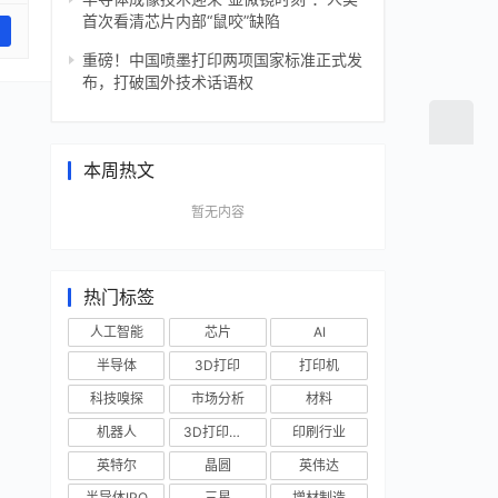
首次看清芯片内部“鼠咬”缺陷
重磅！中国喷墨打印两项国家标准正式发
布，打破国外技术话语权
本周热文
暂无内容
热门标签
人工智能
芯片
AI
半导体
3D打印
打印机
科技嗅探
市场分析
材料
机器人
3D打印技术
印刷行业
英特尔
晶圆
英伟达
半导体IPO
三星
增材制造