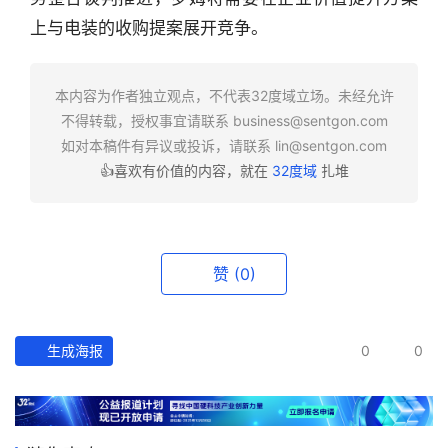
业
上与电装的收购提案展开竞争。
快
报
本内容为作者独立观点，不代表32度域立场。未经允许
资
不得转载，授权事宜请联系
business@sentgon.com
讯
如对本稿件有异议或投诉，请联系
lin@sentgon.com
精
👍喜欢有价值的内容，就在
32度域
扎堆
选
头
条
赞
(0)
深
度
生成海报
0
0
产
经
数
据