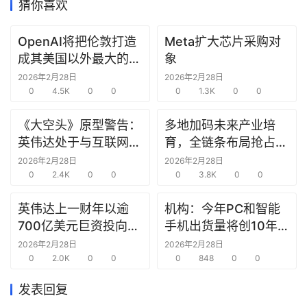
猜你喜欢
研
OpenAI将把伦敦打造
Meta扩大芯片采购对
选
成其美国以外最大的研
象
报
究中心
2026年2月28日
2026年2月28日
告
0
4.5K
0
0
0
1.3K
0
0
创
《大空头》原型警告：
多地加码未来产业培
投
英伟达处于与互联网泡
育，全链条布局抢占新
之
沫时期思科同样的“危
赛道先机
2026年2月28日
2026年2月28日
窗
险境地”
0
2.4K
0
0
0
3.8K
0
0
商
英伟达上一财年以逾
机构：今年PC和智能
机
700亿美元巨资投向合
手机出货量将创10年
链
作方，竭力巩固AI芯片
来新低
2026年2月28日
2026年2月28日
合
需求
0
2.0K
0
0
0
848
0
0
圈
发表回复