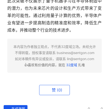
此次突破不仅展示了量子机器学习在半导体制造中
选
的潜力，也为未来芯片的设计和生产方式带来了变
革的可能性。通过利用量子计算的优势，半导体产
头
条
业有望进一步提高制造的精准度和效率，降低生产
深
成本，并推动整个行业的技术进步。
度
产
本内容为作者独立观点，不代表32度域立场。未经允许
经
不得转载，授权事宜请联系
business@sentgon.com
数
如对本稿件有异议或投诉，请联系
lin@sentgon.com
据
👍喜欢有价值的内容，就在
32度域
扎堆
研
选
报
赞
(0)
告
创
生成海报
0
0