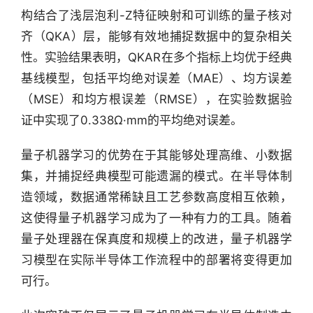
构结合了浅层泡利-Z特征映射和可训练的量子核对
齐（QKA）层，能够有效地捕捉数据中的复杂相关
性。实验结果表明，QKAR在多个指标上均优于经典
基线模型，包括平均绝对误差（MAE）、均方误差
（MSE）和均方根误差（RMSE），在实验数据验
证中实现了0.338Ω·mm的平均绝对误差。
量子机器学习的优势在于其能够处理高维、小数据
集，并捕捉经典模型可能遗漏的模式。在半导体制
行
造领域，数据通常稀缺且工艺参数高度相互依赖，
业
快
这使得量子机器学习成为了一种有力的工具。随着
报
量子处理器在保真度和规模上的改进，量子机器学
习模型在实际半导体工作流程中的部署将变得更加
资
可行。
讯
精