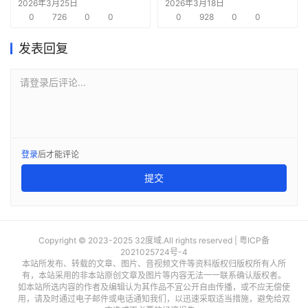
架构正面临挑战
2026年3月25日
2026年3月18日
0
726
0
0
0
928
0
0
发表回复
请登录后评论...
登录
后才能评论
提交
Copyright © 2023-2025 32度域.All rights reserved |
粤ICP备
2021025724号-4
本站所发布、转载的文章、图片、音视频文件等资料版权归版权所有人所
有，本站采用的非本站原创文章及图片等内容无法一一联系确认版权者。
如本站所选内容的作者及编辑认为其作品不宜公开自由传播，或不应无偿使
用，请及时通过电子邮件或电话通知我们，以迅速采取适当措施，避免给双