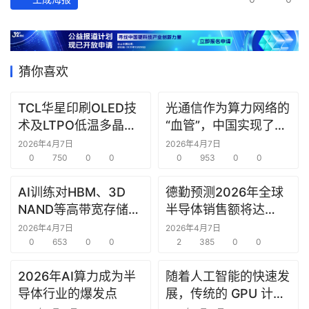
投
之
窗
猜你喜欢
商
机
TCL华星印刷OLED技
光通信作为算力网络的
链
术及LTPO低温多晶硅
“血管”，中国实现了24
合
技术在ICDT 2026展会
芯光纤2.5Pb/s实时双
2026年4月7日
2026年4月7日
圈
上亮相
0
750
0
0
向传输，刷新纪录
0
953
0
0
AI训练对HBM、3D
德勤预测2026年全球
NAND等高带宽存储器
半导体销售额将达
件的需求强劲
9750亿美元
2026年4月7日
2026年4月7日
0
653
0
0
2
385
0
0
2026年AI算力成为半
随着人工智能的快速发
导体行业的爆发点
展，传统的 GPU 计算