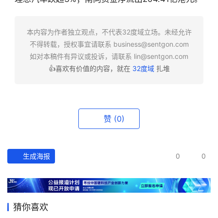
快
报
本内容为作者独立观点，不代表32度域立场。未经允许
不得转载，授权事宜请联系
business@sentgon.com
资
如对本稿件有异议或投诉，请联系
lin@sentgon.com
讯
👍喜欢有价值的内容，就在
32度域
扎堆
精
选
头
赞
(0)
条
深
度
生成海报
0
0
产
经
数
猜你喜欢
据