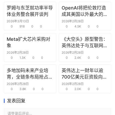
罗姆与东芝就功率半导
OpenAI将把伦敦打造
研
体业务整合展开谈判
成其美国以外最大的研
选
究中心
报
2026年3月13日
2026年2月28日
告
0
918
0
0
0
4.5K
0
0
Meta扩大芯片采购对
《大空头》原型警告：
创
象
英伟达处于与互联网泡
投
沫时期思科同样的“危
2026年2月28日
2026年2月28日
之
0
1.3K
0
0
险境地”
0
2.4K
0
0
窗
多地加码未来产业培
英伟达上一财年以逾
商
育，全链条布局抢占新
700亿美元巨资投向合
机
赛道先机
作方，竭力巩固AI芯片
2026年2月28日
2026年2月28日
链
0
3.8K
0
0
需求
0
2.0K
0
0
合
圈
发表回复
请登录后评论...