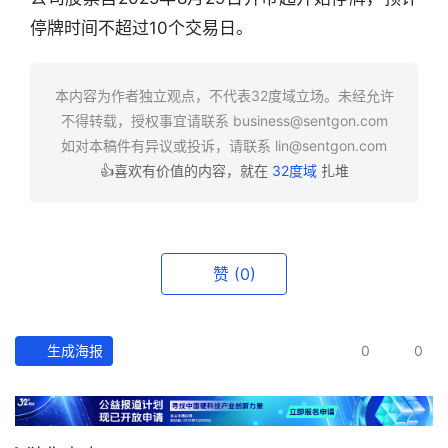
业
停牌时间不超过10个交易日。
快
报
本内容为作者独立观点，不代表32度域立场。未经允许
资
不得转载，授权事宜请联系
business@sentgon.com
讯
如对本稿件有异议或投诉，请联系
lin@sentgon.com
精
👍喜欢有价值的内容，就在
32度域
扎堆
选
头
条
赞
(0)
深
度
生成海报
0
0
产
经
数
据