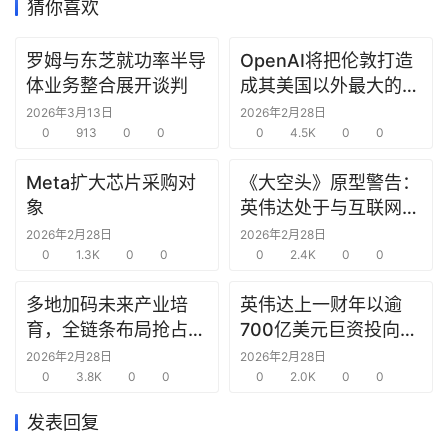
猜你喜欢
研
罗姆与东芝就功率半导
OpenAI将把伦敦打造
选
体业务整合展开谈判
成其美国以外最大的研
报
究中心
2026年3月13日
2026年2月28日
告
0
913
0
0
0
4.5K
0
0
创
Meta扩大芯片采购对
《大空头》原型警告：
投
象
英伟达处于与互联网泡
之
沫时期思科同样的“危
2026年2月28日
2026年2月28日
窗
0
1.3K
0
0
险境地”
0
2.4K
0
0
商
多地加码未来产业培
英伟达上一财年以逾
机
育，全链条布局抢占新
700亿美元巨资投向合
链
赛道先机
作方，竭力巩固AI芯片
2026年2月28日
2026年2月28日
合
0
3.8K
0
0
需求
0
2.0K
0
0
圈
发表回复