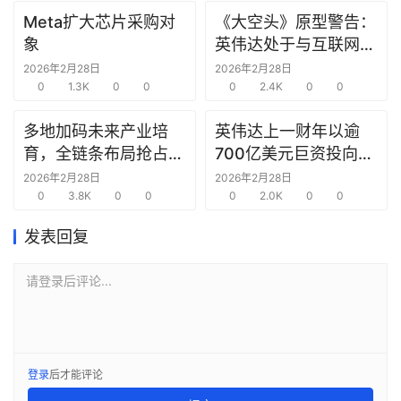
报
Meta扩大芯片采购对
《大空头》原型警告：
告
象
英伟达处于与互联网泡
沫时期思科同样的“危
2026年2月28日
2026年2月28日
创
0
1.3K
0
0
险境地”
0
2.4K
0
0
投
之
多地加码未来产业培
英伟达上一财年以逾
窗
育，全链条布局抢占新
700亿美元巨资投向合
赛道先机
作方，竭力巩固AI芯片
2026年2月28日
2026年2月28日
0
3.8K
0
0
需求
0
2.0K
0
0
商
机
发表回复
链
合
请登录后评论...
圈
登录
后才能评论