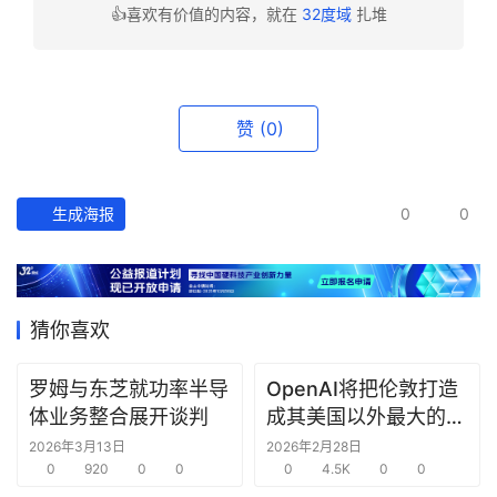
👍喜欢有价值的内容，就在
32度域
扎堆
资
讯
精
选
赞
(0)
头
条
生成海报
0
0
深
度
产
猜你喜欢
经
数
罗姆与东芝就功率半导
OpenAI将把伦敦打造
据
体业务整合展开谈判
成其美国以外最大的研
究中心
2026年3月13日
2026年2月28日
研
0
920
0
0
0
4.5K
0
0
选