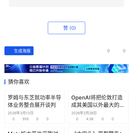
资
讯
精
赞
(0)
选
头
生成海报
0
0
条
深
度
猜你喜欢
产
经
数
罗姆与东芝就功率半导
OpenAI将把伦敦打造
据
体业务整合展开谈判
成其美国以外最大的研
究中心
2026年3月13日
2026年2月28日
0
916
0
0
0
4.5K
0
0
研
选