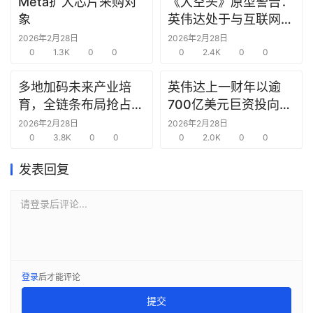
Meta扩大芯片采购对
《大空头》原型警告：
报
象
英伟达处于与互联网泡
告
沫时期思科同样的“危
2026年2月28日
2026年2月28日
0
1.3K
0
0
险境地”
0
2.4K
0
0
创
投
多地加码未来产业培
英伟达上一财年以逾
之
育，全链条布局抢占新
700亿美元巨资投向合
窗
赛道先机
作方，竭力巩固AI芯片
2026年2月28日
2026年2月28日
0
3.8K
0
0
需求
0
2.0K
0
0
商
机
发表回复
链
合
请登录后评论...
圈
登录
后才能评论
提交