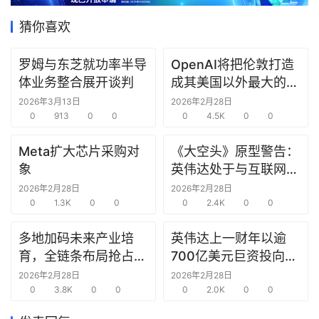
据
猜你喜欢
研
选
罗姆与东芝就功率半导
OpenAI将把伦敦打造
报
体业务整合展开谈判
成其美国以外最大的研
告
究中心
2026年3月13日
2026年2月28日
0
913
0
0
0
4.5K
0
0
创
Meta扩大芯片采购对
《大空头》原型警告：
投
象
英伟达处于与互联网泡
之
窗
沫时期思科同样的“危
2026年2月28日
2026年2月28日
0
1.3K
0
0
险境地”
0
2.4K
0
0
商
多地加码未来产业培
英伟达上一财年以逾
机
育，全链条布局抢占新
700亿美元巨资投向合
链
赛道先机
作方，竭力巩固AI芯片
合
2026年2月28日
2026年2月28日
0
3.8K
0
0
需求
0
2.0K
0
0
圈