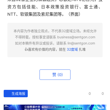
行
业
资方包括佳能、日本政策投资银行、富士通、
快
NTT、软银集团及索尼集团等。（界面）
报
本内容为作者独立观点，不代表32度域立场。未经允许
资
不得转载，授权事宜请联系
business@sentgon.com
讯
如对本稿件有异议或投诉，请联系
lin@sentgon.com
精
选
👍喜欢有价值的内容，就在
32度域
扎堆
头
条
赞
(0)
深
度
生成海报
0
0
产
经
数