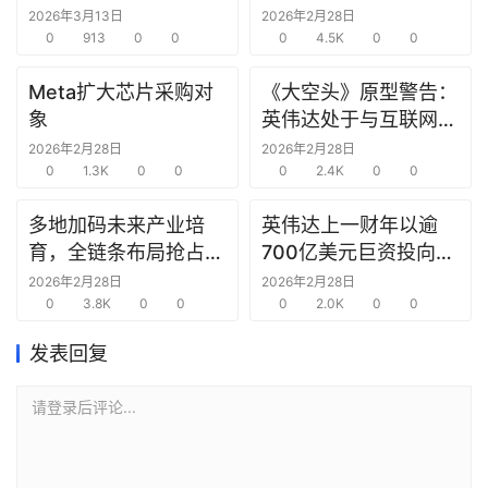
究中心
2026年3月13日
2026年2月28日
选
0
913
0
0
0
4.5K
0
0
报
告
Meta扩大芯片采购对
《大空头》原型警告：
象
英伟达处于与互联网泡
创
沫时期思科同样的“危
2026年2月28日
2026年2月28日
投
0
1.3K
0
0
险境地”
0
2.4K
0
0
之
窗
多地加码未来产业培
英伟达上一财年以逾
育，全链条布局抢占新
700亿美元巨资投向合
商
赛道先机
作方，竭力巩固AI芯片
2026年2月28日
2026年2月28日
机
0
3.8K
0
0
需求
0
2.0K
0
0
链
发表回复
合
圈
请登录后评论...