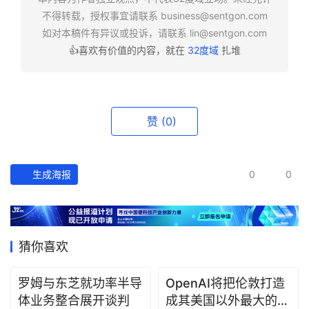
报
不得转载，授权事宜请联系
business@sentgon.com
如对本稿件有异议或投诉，请联系
lin@sentgon.com
资
👍喜欢有价值的内容，就在
32度域
扎堆
讯
精
选
赞
(0)
头
条
深
生成海报
0
0
度
产
经
猜你喜欢
数
据
罗姆与东芝就功率半导
OpenAI将把伦敦打造
体业务整合展开谈判
成其美国以外最大的研
研