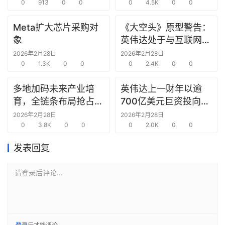
0
913
0
0
0
4.5K
0
0
选
报
Meta扩大芯片采购对
《大空头》原型警告：
告
象
英伟达处于与互联网泡
沫时期思科同样的“危
2026年2月28日
2026年2月28日
创
0
1.3K
0
0
险境地”
0
2.4K
0
0
投
之
多地加码未来产业培
英伟达上一财年以逾
窗
育，全链条布局抢占新
700亿美元巨资投向合
赛道先机
作方，竭力巩固AI芯片
2026年2月28日
2026年2月28日
商
0
3.8K
0
0
需求
0
2.0K
0
0
机
链
发表回复
合
圈
请登录后评论...