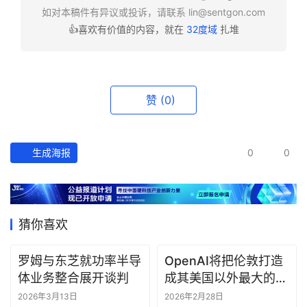
如对本稿件有异议或投诉，请联系
lin@sentgon.com
👍喜欢有价值的内容，就在
32度域
扎堆
资
讯
精
选
赞
(0)
头
条
生成海报
0
0
深
度
产
猜你喜欢
经
数
据
罗姆与东芝就功率半导
OpenAI将把伦敦打造
体业务整合展开谈判
成其美国以外最大的研
究中心
研
2026年3月13日
2026年2月28日