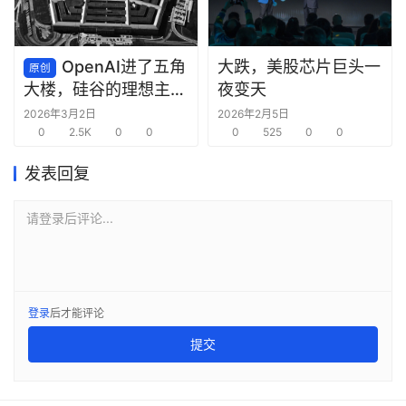
OpenAI进了五角
大跌，美股芯片巨头一
原创
夜变天
大楼，硅谷的理想主义
死了
2026年3月2日
2026年2月5日
0
2.5K
0
0
0
525
0
0
发表回复
请登录后评论...
登录
后才能评论
提交