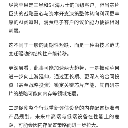
尽管苹果是三星和SK海力士的顶级客户，但当芯片
讯
精
巨头的战略重心与资本开支决策整体转向利润更丰
选
厚的AI赛道时，消费电子客户的议价能力便被相对
削弱。
头
条
这不同于一般的周期性短缺，而是一种由技术范式
深
变迁驱动的结构性产能转移。
度
更深层看，此事可能加速两大趋势，一是推动苹果
产
进一步向上游延伸，通过更长期、更深入的合同投
经
资（甚至战略投资）锁定关键芯片产能，其自研芯
数
据
片的战略可能向内存等领域拓展。
二是促使整个行业重新评估设备的内存配置标准与
研
选
产品规划，未来中高端与低端设备在性能上的差
报
距，可能会因内存配置策略而进一步拉大。