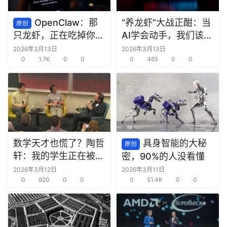
OpenClaw：那
“养龙虾”大战正酣：当
原创
AI学会动手，我们该欢
只龙虾，正在吃掉你的
呼还是警惕？
脑子
2026年3月13日
2026年3月13日
0
1.7K
0
0
0
465
0
0
数学天才也慌了？陶哲
具身智能的大秘
原创
轩：我的学生正在被
密，90%的人没看懂
AI“毁掉”
2026年3月12日
2026年3月11日
0
920
0
0
0
51.4K
0
0