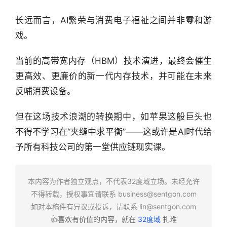
告
长远而言，AI繁荣与消费电子福祉之间并非零和游
创
戏。
投
之
当前的高带宽内存（HBM）技术演进，最终会催生
窗
更高效、更廉价的新一代内存技术，并可能在未来
反哺消费设备。
商
机
但在这场技术浪潮的转换期中，如苹果这般巨头也
链
合
不得不学习在“夹缝中求平衡”——这或许是AI时代给
圈
予所有科技公司的第一堂供应链现实课。
本内容为作者独立观点，不代表32度域立场。未经允许
不得转载，授权事宜请联系
business@sentgon.com
如对本稿件有异议或投诉，请联系
lin@sentgon.com
👍喜欢有价值的内容，就在
32度域
扎堆