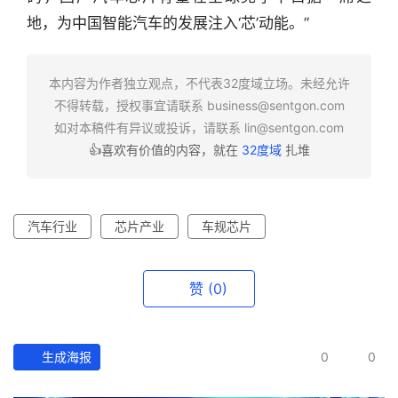
投
地，为中国智能汽车的发展注入‘芯’动能。”
之
窗
本内容为作者独立观点，不代表32度域立场。未经允许
商
不得转载，授权事宜请联系
business@sentgon.com
机
如对本稿件有异议或投诉，请联系
lin@sentgon.com
链
👍喜欢有价值的内容，就在
32度域
扎堆
合
圈
汽车行业
芯片产业
车规芯片
赞
(0)
生成海报
0
0