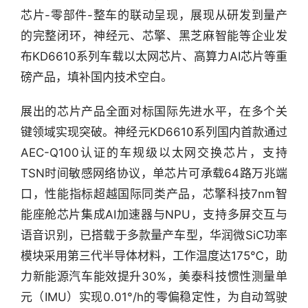
芯片-零部件-整车的联动呈现，展现从研发到量产
的完整闭环，神经元、芯擎、黑芝麻智能等企业发
布KD6610系列车载以太网芯片、高算力AI芯片等重
磅产品，填补国内技术空白。
展出的芯片产品全面对标国际先进水平，在多个关
键领域实现突破。神经元KD6610系列国内首款通过
AEC-Q100认证的车规级以太网交换芯片，支持
TSN时间敏感网络协议，单芯片可承载64路万兆端
行
业
口，性能指标超越国际同类产品，芯擎科技7nm智
快
能座舱芯片集成AI加速器与NPU，支持多屏交互与
报
语音识别，已搭载于多款量产车型，华润微SiC功率
模块采用第三代半导体材料，工作温度达175℃，助
资
力新能源汽车能效提升30%，美泰科技惯性测量单
讯
精
元（IMU）实现0.01°/h的零偏稳定性，为自动驾驶