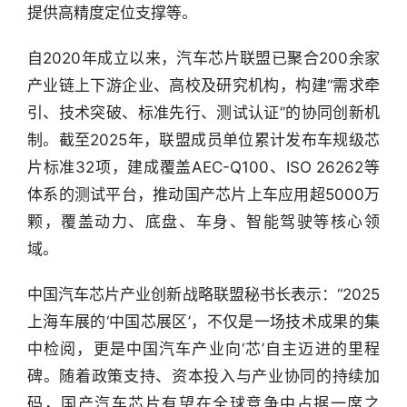
选
提供高精度定位支撑等。
头
自2020年成立以来，汽车芯片联盟已聚合200余家
条
产业链上下游企业、高校及研究机构，构建“需求牵
深
引、技术突破、标准先行、测试认证”的协同创新机
度
制。截至2025年，联盟成员单位累计发布车规级芯
片标准32项，建成覆盖AEC-Q100、ISO 26262等
产
经
体系的测试平台，推动国产芯片上车应用超5000万
数
颗，覆盖动力、底盘、车身、智能驾驶等核心领
据
域。
研
中国汽车芯片产业创新战略联盟秘书长表示：“2025
选
上海车展的‘中国芯展区’，不仅是一场技术成果的集
报
中检阅，更是中国汽车产业向‘芯’自主迈进的里程
告
碑。随着政策支持、资本投入与产业协同的持续加
创
码，国产汽车芯片有望在全球竞争中占据一席之