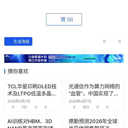
赞
(0)
生成海报
0
0
猜你喜欢
TCL华星印刷OLED技
光通信作为算力网络的
术及LTPO低温多晶硅
“血管”，中国实现了24
技术在ICDT 2026展会
芯光纤2.5Pb/s实时双
2026年4月7日
2026年4月7日
上亮相
0
751
0
0
向传输，刷新纪录
0
953
0
0
AI训练对HBM、3D
德勤预测2026年全球