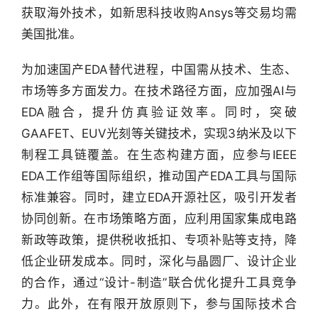
获取海外技术，如新思科技收购Ansys等交易均需
产
美国批准。
经
数
为加速国产EDA替代进程，中国需从技术、生态、
据
市场等多方面发力。在技术路径方面，应加强AI与
EDA融合，提升仿真验证效率。同时，突破
研
GAAFET、EUV光刻等关键技术，实现3纳米及以下
选
报
制程工具链覆盖。在生态构建方面，应参与IEEE 
告
EDA工作组等国际组织，推动国产EDA工具与国际
标准兼容。同时，建立EDA开源社区，吸引开发者
创
协同创新。在市场策略方面，应利用国家集成电路
投
新政等政策，提供税收抵扣、专项补贴等支持，降
之
窗
低企业研发成本。同时，深化与晶圆厂、设计企业
的合作，通过“设计-制造”联合优化提升工具竞争
商
力。此外，在有限开放原则下，参与国际技术合
机