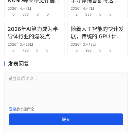
NAND等高带宽存储器
半导体销售额将达
件的需求强劲
9750亿美元
2026年4月7日
2026年4月7日
0
653
0
0
2
385
0
0
2026年AI算力成为半
随着人工智能的快速发
导体行业的爆发点
展，传统的 GPU 计算
架构正面临挑战
2026年3月25日
2026年3月18日
0
726
0
0
0
928
0
0
发表回复
请登录后评论...
登录
后才能评论
提交