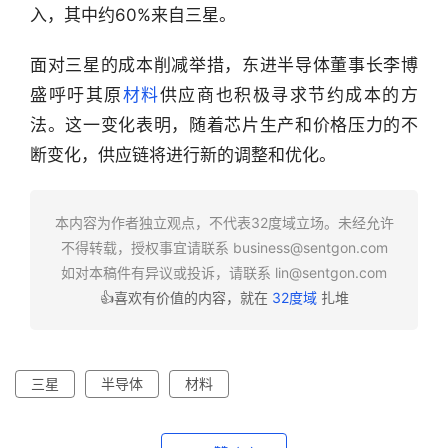
选
入，其中约60%来自三星。
头
面对三星的成本削减举措，东进半导体董事长李博
条
盛呼吁其原
材料
供应商也积极寻求节约成本的方
深
法。这一变化表明，随着芯片生产和价格压力的不
度
断变化，供应链将进行新的调整和优化。
产
经
本内容为作者独立观点，不代表32度域立场。未经允许
数
不得转载，授权事宜请联系
business@sentgon.com
据
如对本稿件有异议或投诉，请联系
lin@sentgon.com
👍喜欢有价值的内容，就在
32度域
扎堆
研
选
报
告
三星
半导体
材料
创