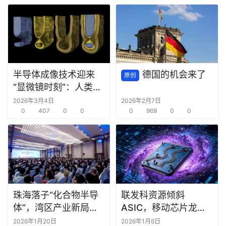
半导体成像技术迎来
德国的机会来了
原创
“显微镜时刻”：人类首
次看清芯片内部“鼠咬”
2026年3月4日
2026年2月7日
缺陷
0
407
0
0
0
969
0
0
珠海落子“化合物半导
联发科资源倾斜
体”，湾区产业新局锚
ASIC，移动芯片龙头
定“生态决胜”
主动求变
2026年1月20日
2026年1月6日