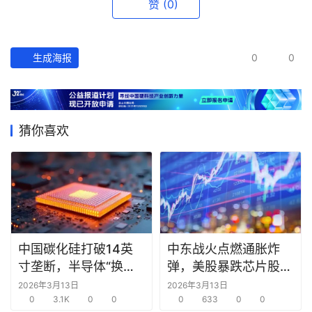
赞
(0)
投
之
窗
生成海报
0
0
商
机
链
猜你喜欢
合
圈
中国碳化硅打破14英
中东战火点燃通胀炸
寸垄断，半导体“换道
弹，美股暴跌芯片股领
超车”时机已至？
跌
2026年3月13日
2026年3月13日
0
3.1K
0
0
0
633
0
0