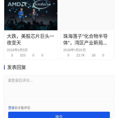
大跌，美股芯片巨头一
珠海落子“化合物半导
夜变天
体”，湾区产业新局锚
定“生态决胜”
2026年2月5日
2026年1月20日
0
525
0
0
0
22.7K
26
0
发表回复
请登录后评论...
登录
后才能评论
提交