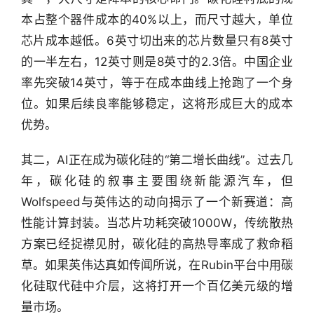
本占整个器件成本的40%以上，而尺寸越大，单位
芯片成本越低。6英寸切出来的芯片数量只有8英寸
的一半左右，12英寸则是8英寸的2.3倍。中国企业
率先突破14英寸，等于在成本曲线上抢跑了一个身
行
位。如果后续良率能够稳定，这将形成巨大的成本
业
快
优势。
报
其二，AI正在成为碳化硅的“第二增长曲线”。过去几
资
年，碳化硅的叙事主要围绕新能源汽车，但
讯
Wolfspeed与英伟达的动向揭示了一个新赛道：高
精
性能计算封装。当芯片功耗突破1000W，传统散热
选
方案已经捉襟见肘，碳化硅的高热导率成了救命稻
草。如果英伟达真如传闻所说，在Rubin平台中用碳
头
条
化硅取代硅中介层，这将打开一个百亿美元级的增
深
量市场。