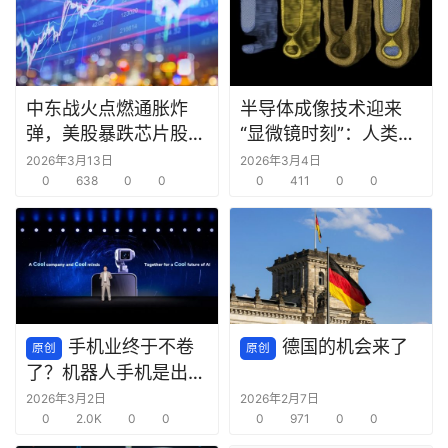
中东战火点燃通胀炸
半导体成像技术迎来
弹，美股暴跌芯片股领
“显微镜时刻”：人类首
跌
次看清芯片内部“鼠咬”
2026年3月13日
2026年3月4日
0
638
0
0
缺陷
0
411
0
0
手机业终于不卷
德国的机会来了
原创
原创
了？机器人手机是出路
还是死路？
2026年3月2日
2026年2月7日
0
2.0K
0
0
0
971
0
0