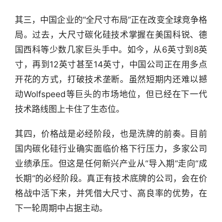
度
其三，中国企业的“全尺寸布局”正在改变全球竞争格
产
局。过去，大尺寸碳化硅技术掌握在美国科锐、德
经
国西科等少数几家巨头手中。如今，从6英寸到8英
数
寸，再到12英寸甚至14英寸，中国公司正在用多点
据
开花的方式，打破技术垄断。虽然短期内还难以撼
研
动Wolfspeed等巨头的市场地位，但已经在下一代
选
技术路线图上卡住了生态位。
报
告
其四，价格战是必经阶段，也是洗牌的前奏。目前
国内碳化硅行业确实面临价格下行压力，多家公司
创
业绩承压。但这是任何新兴产业从“导入期”走向“成
投
长期”的必经阶段。真正有技术底牌的公司，会在价
之
窗
格战中活下来，并凭借大尺寸、高良率的优势，在
下一轮周期中占据主动。
商