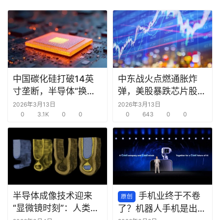
中国碳化硅打破14英
中东战火点燃通胀炸
寸垄断，半导体“换道
弹，美股暴跌芯片股领
超车”时机已至？
跌
2026年3月13日
2026年3月13日
0
3.1K
0
0
0
643
0
0
半导体成像技术迎来
手机业终于不卷
原创
“显微镜时刻”：人类首
了？机器人手机是出路