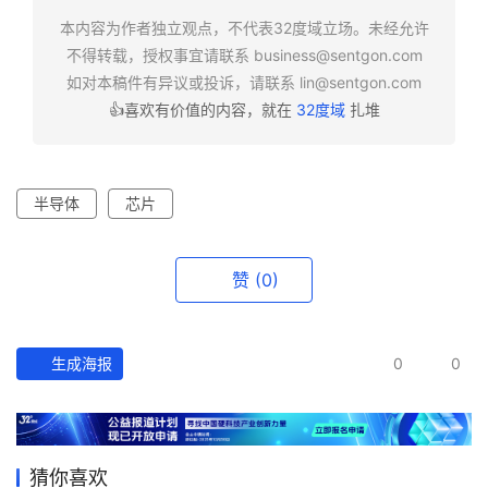
选
本内容为作者独立观点，不代表32度域立场。未经允许
报
不得转载，授权事宜请联系
business@sentgon.com
告
如对本稿件有异议或投诉，请联系
lin@sentgon.com
👍喜欢有价值的内容，就在
32度域
扎堆
创
投
之
半导体
芯片
窗
商
赞
(0)
机
链
合
生成海报
0
0
圈
猜你喜欢