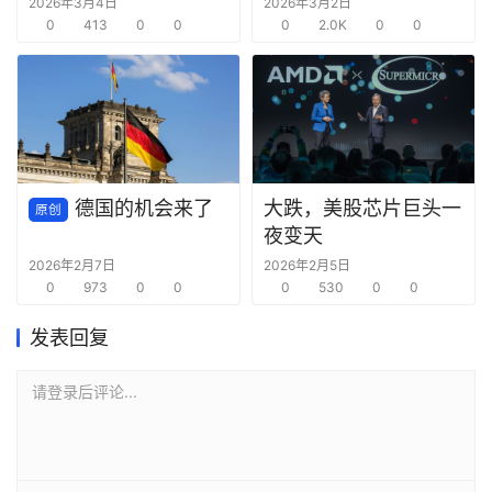
次看清芯片内部“鼠咬”
还是死路？
2026年3月4日
2026年3月2日
缺陷
0
413
0
0
0
2.0K
0
0
德国的机会来了
大跌，美股芯片巨头一
原创
夜变天
2026年2月7日
2026年2月5日
0
973
0
0
0
530
0
0
发表回复
请登录后评论...