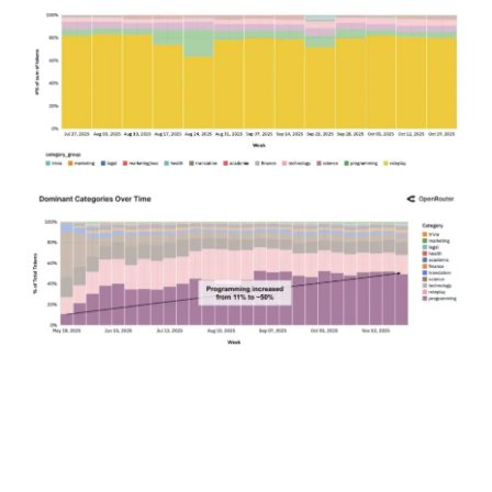
行
业
快
报
资
讯
精
选
头
条
深
度
产
经