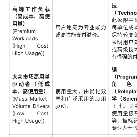
技
高端工作负载
（Techno
（高成本、高使
此象限中
用量）
用户愿意为专业能力
每单位成
(Premium
或高性能支付溢价。
保持较高
Workloads
表明用户
(High Cost,
或高级技
High Usage))
有很强的
编
大众市场高用量
（Progra
驱动者（低成
角色
本、高使用量）
使用量大，由优化效
（Rolepl
(Mass-Market
率和广泛采用的应用
学（Scie
Volume Drivers
驱动。
于此。其
(Low Cost,
使用量极
High Usage))
等，被标记
专业人士”