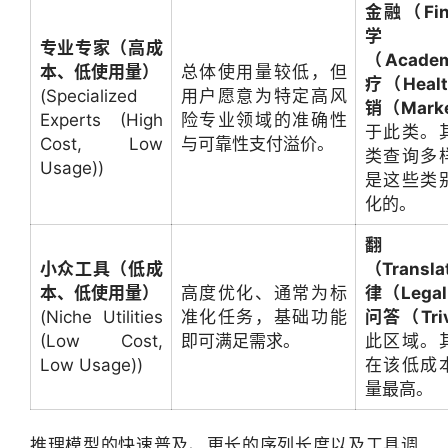
金融（Fin
学
专业专家（高成
（Acade
本、低使用量）
总体使用量较低，但
疗（Heal
(Specialized
用户愿意为特定高风
销（Marke
Experts (High
险专业领域的准确性
于此类。
Cost, Low
与可靠性支付溢价。
类查询多
Usage))
是这些类
化的。
翻
小众工具（低成
（Transl
本、低使用量）
高度优化、通常为标
律（Lega
(Niche Utilities
准化任务，基础功能
问答（Tri
(Low Cost,
即可满足需求。
此区域。
Low Usage))
在该低成
量最高。
推理模型的快速普及、更长的序列长度以及工具调