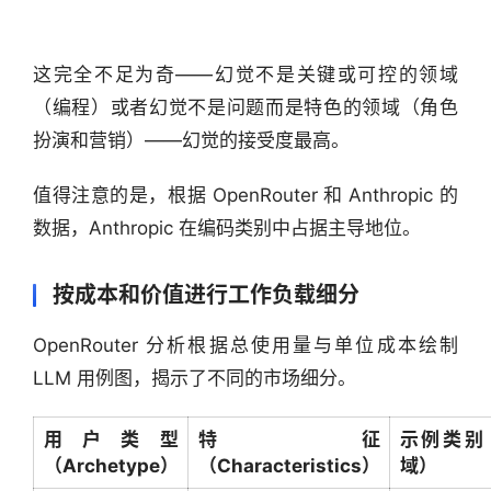
数
据
这完全不足为奇——幻觉不是关键或可控的领域
研
（编程）或者幻觉不是问题而是特色的领域（角色
选
报
扮演和营销）——幻觉的接受度最高。
告
值得注意的是，根据 OpenRouter 和 Anthropic 的
创
数据，Anthropic 在编码类别中占据主导地位。
投
之
按成本和价值进行工作负载细分
窗
OpenRouter 分析根据总使用量与单位成本绘制 
商
LLM 用例图，揭示了不同的市场细分。
机
链
用户类型
特征
示例类别
合
（Archetype）
（Characteristics）
域）
圈