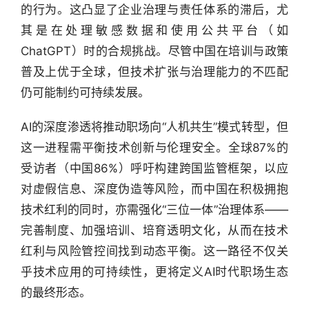
的行为。这凸显了企业治理与责任体系的滞后，尤
其是在处理敏感数据和使用公共平台（如
ChatGPT）时的合规挑战。尽管中国在培训与政策
普及上优于全球，但技术扩张与治理能力的不匹配
仍可能制约可持续发展。
行
AI的深度渗透将推动职场向“人机共生”模式转型，但
业
快
这一进程需平衡技术创新与伦理安全。全球87%的
报
受访者（中国86%）呼吁构建跨国监管框架，以应
对虚假信息、深度伪造等风险，而中国在积极拥抱
资
技术红利的同时，亦需强化“三位一体”治理体系——
讯
完善制度、加强培训、培育透明文化，从而在技术
精
选
红利与风险管控间找到动态平衡。这一路径不仅关
乎技术应用的可持续性，更将定义AI时代职场生态
头
的最终形态。
条