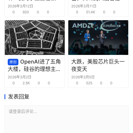
AI“毁掉”
2026年3月12日
2026年3月11日
0
920
0
0
0
51.4K
0
0
OpenAI进了五角
大跌，美股芯片巨头一
原创
夜变天
大楼，硅谷的理想主义
死了
2026年3月2日
2026年2月5日
0
2.5K
0
0
0
525
0
0
发表回复
请登录后评论...