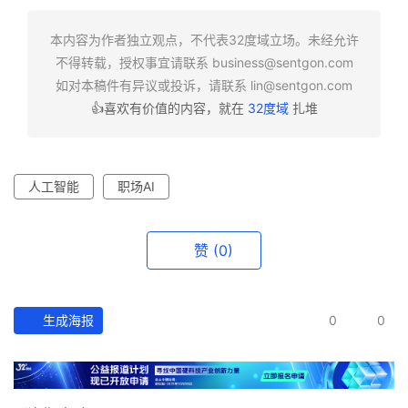
深
度
本内容为作者独立观点，不代表32度域立场。未经允许
不得转载，授权事宜请联系
business@sentgon.com
如对本稿件有异议或投诉，请联系
lin@sentgon.com
产
经
👍喜欢有价值的内容，就在
32度域
扎堆
数
据
人工智能
职场AI
研
选
报
赞
(0)
告
创
生成海报
0
0
投
之
窗