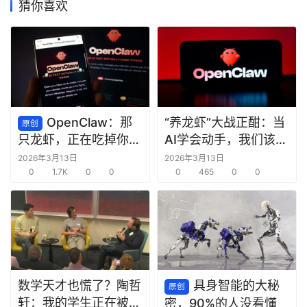
猜你喜欢
商
机
链
合
圈
OpenClaw：那
“养龙虾”大战正酣：当
原创
AI学会动手，我们该欢
只龙虾，正在吃掉你的
呼还是警惕？
脑子
2026年3月13日
2026年3月13日
0
1.7K
0
0
0
465
0
0
数学天才也慌了？陶哲
具身智能的大秘
原创
轩：我的学生正在被
密，90%的人没看懂