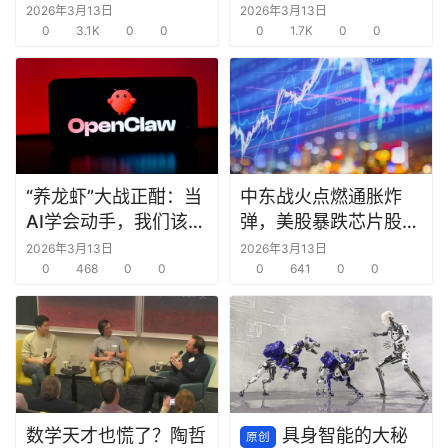
超车”时机已至？
脑子
2026年3月13日
2026年3月13日
0
3.1K
0
0
0
1.7K
0
0
“养龙虾”大战正酣：当
中东战火点燃通胀炸
AI学会动手，我们该欢
弹，美股暴跌芯片股领
呼还是警惕？
跌
2026年3月13日
2026年3月13日
0
468
0
0
0
641
0
0
数学天才也慌了？陶哲
具身智能的大秘
原创