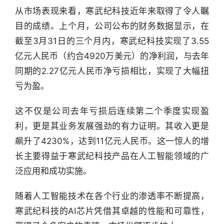
经
从市场表现来看，寒武纪科技近年来取得了令人瞩
数
目的成绩。上个月，公司公布的财务数据显示，在
据
截至3月31日的三个月内，寒武纪科技实现了3.55
亿元人民币（约合4920万美元）的净利润，与去年
研
选
同期的2.27亿元人民币净亏损相比，实现了大幅扭
报
亏为盈。
告
这不仅是公司去年亏损后连续第二个季度实现盈
创
利，更是其业务发展强劲的有力证明。其收入更是
投
飙升了4230%，达到11亿元人民币。这一惊人的增
之
窗
长主要得益于寒武纪科技产品在人工智能领域的广
泛应用和成功实施。
商
机
随着人工智能技术在各个行业的渗透率不断提高，
链
寒武纪科技的AI芯片凭借其卓越的性能和可靠性，
合