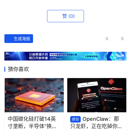
赞
(0)
生成海报
0
0
猜你喜欢
中国碳化硅打破14英
OpenClaw：那
原创
寸垄断，半导体“换道
只龙虾，正在吃掉你的