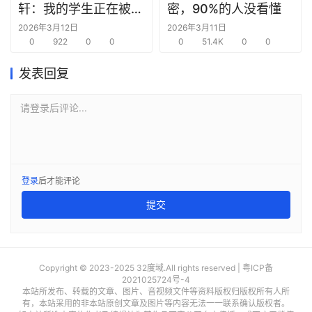
轩：我的学生正在被
密，90%的人没看懂
AI“毁掉”
2026年3月12日
2026年3月11日
0
922
0
0
0
51.4K
0
0
发表回复
请登录后评论...
登录
后才能评论
提交
Copyright © 2023-2025 32度域.All rights reserved |
粤ICP备
2021025724号-4
本站所发布、转载的文章、图片、音视频文件等资料版权归版权所有人所
有，本站采用的非本站原创文章及图片等内容无法一一联系确认版权者。