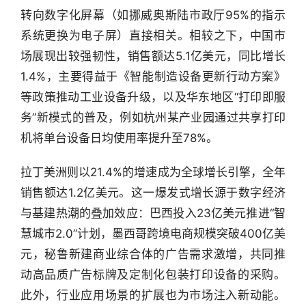
转向数字化屏幕（如挪威奥斯陆市政厅95%的指示
系统更换为电子屏）直接相关。相较之下，中国市
场展现出较强韧性，销售额达5.1亿美元，同比增长
1.4%，主要得益于《智能制造设备更新行动方案》
等政策推动工业设备升级，以及华东地区“打印即服
务”新模式的普及，例如杭州某产业园通过共享打印
机将单台设备日均使用率提升至78%。
行
拉丁美洲则以21.4%的增速成为全球增长引擎，全年
业
销售额达1.2亿美元。这一爆发式增长源于数字经济
快
与基建热潮的叠加效应：巴西投入23亿美元推进“智
报
慧城市2.0”计划，墨西哥跨境电商规模突破400亿美
资
元，秘鲁新建商业综合体的广告需求激增，共同推
讯
动高品质广告标牌及定制化包装打印设备的采购。
精
此外，行业应用场景的扩展也为市场注入新动能。
选