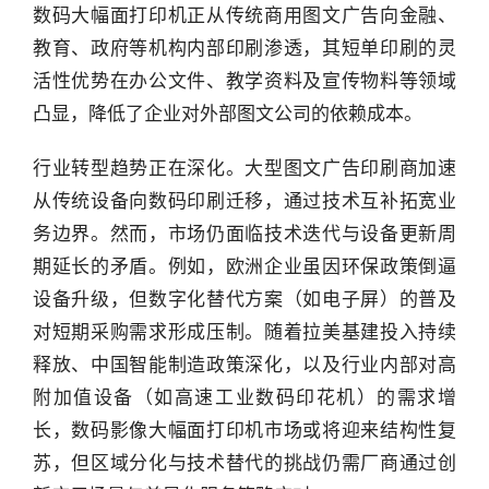
数码大幅面打印机正从传统商用图文广告向金融、
教育、政府等机构内部印刷渗透，其短单印刷的灵
头
条
活性优势在办公文件、教学资料及宣传物料等领域
深
凸显，降低了企业对外部图文公司的依赖成本。
度
行业转型趋势正在深化。大型图文广告印刷商加速
产
从传统设备向数码印刷迁移，通过技术互补拓宽业
经
务边界。然而，市场仍面临技术迭代与设备更新周
数
期延长的矛盾。例如，欧洲企业虽因环保政策倒逼
据
设备升级，但数字化替代方案（如电子屏）的普及
研
对短期采购需求形成压制。随着拉美基建投入持续
选
释放、中国智能制造政策深化，以及行业内部对高
报
附加值设备（如高速工业数码印花机）的需求增
告
长，数码影像大幅面打印机市场或将迎来结构性复
苏，但区域分化与技术替代的挑战仍需厂商通过创
创