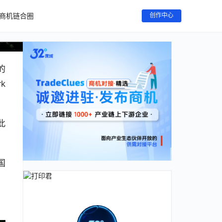
商机链合圈
创作中心
的
 
此
国