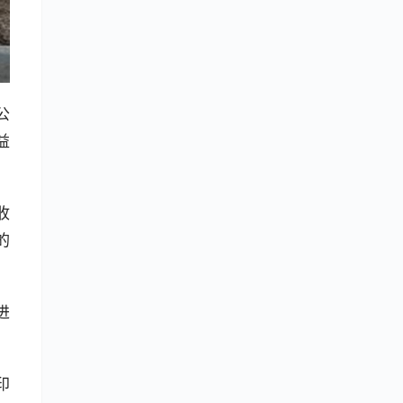
公
益
收
的
进
印