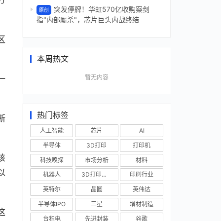
突发停牌！华虹570亿收购案剑
原创
指"内部厮杀"，芯片巨头内战终结
区
本周热文
暂无内容
一
热门标签
断
人工智能
芯片
AI
半导体
3D打印
打印机
该
科技嗅探
市场分析
材料
以
机器人
3D打印技术
印刷行业
英特尔
晶圆
英伟达
半导体IPO
三星
增材制造
这
台积电
先进封装
谷歌