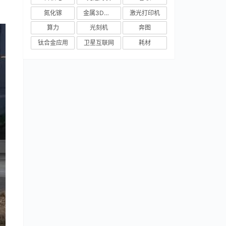
氮化镓
金属3D打印
激光打印机
算力
光刻机
奔图
钛合金应用
卫星互联网
耗材