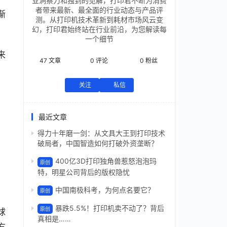
业洞察力和独到的见解，打印君不断为消费
者带来最新、最全面的行业动态与产品评
渐
测。从打印机技术革新到耗材市场风云变
幻，打印君始终站在行业前沿，为您解读每
一个细节
来
47
文章
0
评论
0
粉丝
关注
私信
最近文章
得力十年磨一剑：从文具大王到打印技术
破局者，中国智造如何打破外资垄断？
400亿3D打印独角兽惹怒泡泡玛
原创
）
特，明星公司背后的版权隐忧
中国南极科考，为何点名要它？
原创
暴跌5.5%！打印机卖不动了？背后
原创
球
真相是……
方