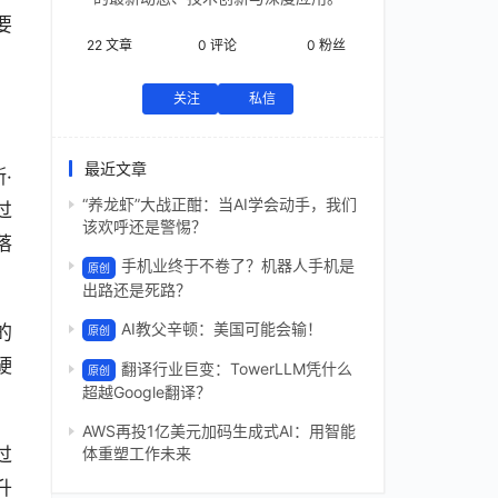
要
22
文章
0
评论
0
粉丝
关注
私信
最近文章
·
“养龙虾”大战正酣：当AI学会动手，我们
过
该欢呼还是警惕？
落
手机业终于不卷了？机器人手机是
原创
出路还是死路？
AI教父辛顿：美国可能会输！
的
原创
硬
翻译行业巨变：TowerLLM凭什么
原创
超越Google翻译？
AWS再投1亿美元加码生成式AI：用智能
过
体重塑工作未来
升