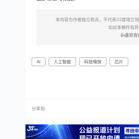
本内容为作者独立观点，不代表32度域立
如对本稿件有
👍喜欢
AI
人工智能
科技嗅探
芯片
分享到: