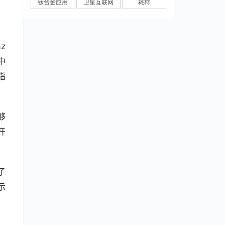
钛合金应用
卫星互联网
耗材
 
中
指
够
开
了
示