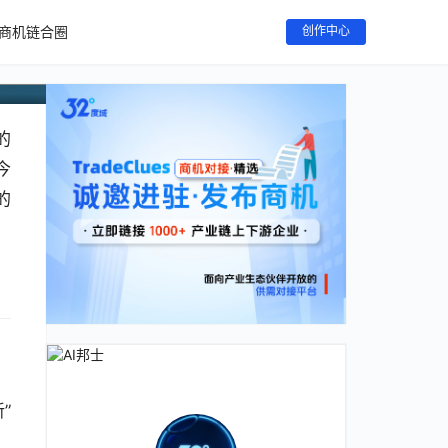
商机链合圈
创作中心
的
今
的
”
，