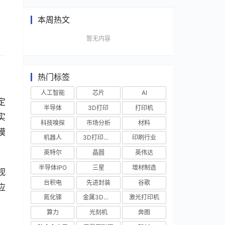
本周热文
暂无内容
热门标签
人工智能
芯片
AI
定
半导体
3D打印
打印机
实
科技嗅探
市场分析
材料
模
机器人
3D打印技术
印刷行业
英特尔
晶圆
英伟达
半导体IPO
三星
增材制造
视
台积电
先进封装
谷歌
应
氮化镓
金属3D打印
激光打印机
、
算力
光刻机
奔图