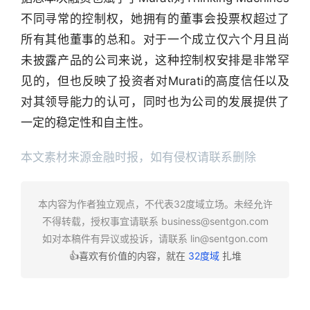
讯
不同寻常的控制权，她拥有的董事会投票权超过了
精
所有其他董事的总和。对于一个成立仅六个月且尚
选
未披露产品的公司来说，这种控制权安排是非常罕
头
见的，但也反映了投资者对Murati的高度信任以及
条
对其领导能力的认可，同时也为公司的发展提供了
深
一定的稳定性和自主性。
度
本文素材来源金融时报，如有侵权请联系删除
产
经
数
本内容为作者独立观点，不代表32度域立场。未经允许
据
不得转载，授权事宜请联系
business@sentgon.com
如对本稿件有异议或投诉，请联系
lin@sentgon.com
研
👍喜欢有价值的内容，就在
32度域
扎堆
选
报
告