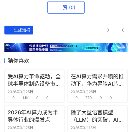
赞
(0)
创
投
之
生成海报
0
0
窗
商
机
猜你喜欢
链
合
受AI算力革命驱动，全
在AI算力需求井喷的推
圈
球半导体制造设备市场
动下，华为昇腾AI芯片
规模预计2026年将增
保持每年一代新品的发
2026年3月25日
2026年3月25日
至1450亿美元
0
1.1K
0
0
布频率
0
770
0
0
2026年AI算力成为半
除了大型语言模型
导体行业的爆发点
（LLM）的突破，AI
Agent（智能体）‍技术
2026年3月25日
2026年3月18日