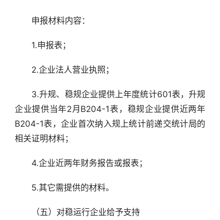
行
　　申报材料内容：
业
快
报
　　1.申报表；
　　2.企业法人营业执照；
资
讯
　　3.升规、稳规企业提供上年度统计601表，升规
精
选
企业提供当年2月B204-1表，稳规企业提供近两年
B204-1表，企业首次纳入规上统计前递交统计局的
头
相关证明材料；
条
深
　　4.企业近两年财务报告或报表；
度
　　5.其它需提供的材料。
产
经
　　（五）对稳运行企业给予支持