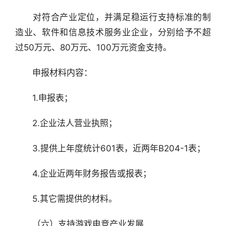
数
据
　　对符合产业定位，并满足稳运行支持标准的制
造业、软件和信息技术服务业企业，分别给予不超
研
过50万元、80万元、100万元资金支持。
选
报
　　申报材料内容：
告
　　1.申报表；
创
投
　　2.企业法人营业执照；
之
窗
　　3.提供上年度统计601表，近两年B204-1表；
商
　　4.企业近两年财务报告或报表；
机
链
　　5.其它需提供的材料。
合
圈
　　（六）支持游戏电竞产业发展