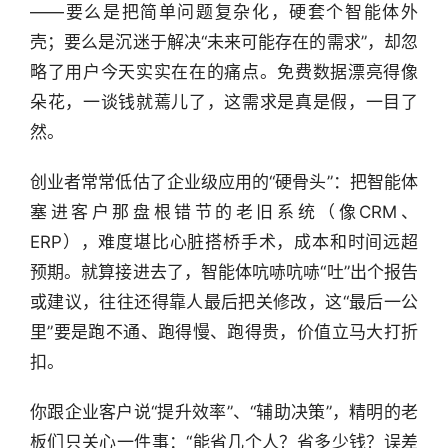
——要么是把简单问题复杂化，硬套个智能体外
壳；要么是沉迷于解决“未来可能存在的需求”，却忽
略了用户今天实实在在的痛点。免费数据漂亮得像
朵花，一谈钱就蔫儿了，这需求是真是假，一目了
然。
创业者常常低估了企业级应用的“硬骨头”：把智能体
塞进客户那盘根错节的老旧系统（像CRM、
ERP），难度堪比心脏搭桥手术，成本和时间远超
预期。就算接进去了，智能体吭哧吭哧“吐”出个报告
或建议，往往还得靠人最后把关修改，这“最后一公
里”要是跑不通、跑得慢、跑得贵，价值立马大打折
扣。
你跟企业客户说“提升效率”、“辅助决策”，精明的老
板们只关心一件事：“能省几个人？省多少钱？误差