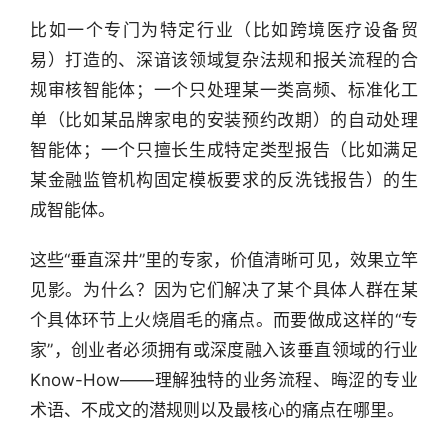
深
比如一个专门为特定行业（比如跨境医疗设备贸
度
易）打造的、深谙该领域复杂法规和报关流程的合
产
规审核智能体；一个只处理某一类高频、标准化工
经
单（比如某品牌家电的安装预约改期）的自动处理
数
智能体；一个只擅长生成特定类型报告（比如满足
据
某金融监管机构固定模板要求的反洗钱报告）的生
成智能体。
研
选
这些“垂直深井”里的专家，价值清晰可见，效果立竿
报
告
见影。为什么？因为它们解决了某个具体人群在某
个具体环节上火烧眉毛的痛点。而要做成这样的“专
创
家”，创业者必须拥有或深度融入该垂直领域的行业
投
Know-How——理解独特的业务流程、晦涩的专业
之
术语、不成文的潜规则以及最核心的痛点在哪里。
窗