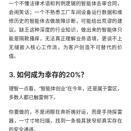
一个不懂法律术语和判例逻辑的智能体去审合同，
商
会闹笑话；一个不熟悉工厂车间设备运行数据和维
机
链
修历史的智能体去做故障诊断，可能给出荒谬的建
合
议。缺乏这种深度的行业知识，做出来的智能体只
圈
能是隔靴搔痒，无法真正理解业务语境，更谈不上
无缝嵌入核心工作流，为客户创造不可替代的价
值。
3. 如何成为幸存的20%？
理智一点看，“智能体创业”在今年，还是属于雷区，
多数人都已触雷倒下。
你要做的，不是闭眼狂奔祈祷好运，而是手持探雷
器，一寸寸地扫描，找到一条极其狭窄却真实存在
的安全通道。