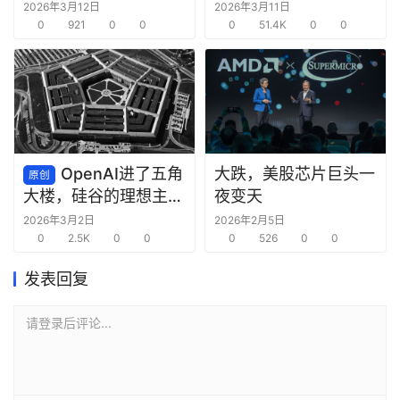
AI“毁掉”
2026年3月12日
2026年3月11日
0
921
0
0
0
51.4K
0
0
OpenAI进了五角
大跌，美股芯片巨头一
原创
夜变天
大楼，硅谷的理想主义
死了
2026年3月2日
2026年2月5日
0
2.5K
0
0
0
526
0
0
发表回复
请登录后评论...