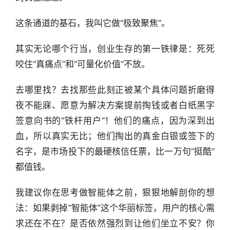
这条通道的基石，我叫它做“极致聚焦”。
其实无论哪个行当，创业生存的第一铁律是：死死
咬住“真痛点”和“可量化价值”不放。
去哪里找？去找那些此刻正被某个具体问题折磨得
夜不能寐、愿意为解决方案提前掏钱或者白纸黑字
签意向书的“铁杆用户”！他们的痛点，因为深到出
血，所以真实无比；他们掏出的真金白银或签下的
名字，是市场投下的最硬核信任票，比一万句“挺酷”
都值钱。
我建议你在思考做智能体之前，狠狠地解剖你的想
法：如果剥掉“智能体”这个华丽标签，用户的核心需
求还在不在？是否依然强烈到让他们坐立不安？你