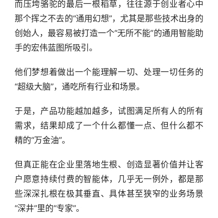
而压垮骆驼的最后一根稻草，往往源于创业者心中
那个挥之不去的“通用幻想”，尤其是那些技术出身的
创始人，最容易被打造一个“无所不能”的通用智能助
手的宏伟蓝图所吸引。
他们梦想着做出一个能理解一切、处理一切任务的
行
“超级大脑”，通吃所有行业和场景。
业
快
报
于是，产品功能越加越多，试图满足所有人的所有
需求，结果却成了一个什么都懂一点、但什么都不
资
精的“万金油”。
讯
精
但真正能在企业里落地生根、创造显著价值并让客
选
户愿意持续付费的智能体，几乎无一例外，都是那
些深深扎根在极其垂直、具体甚至狭窄的业务场景
头
“深井”里的“专家”。
条