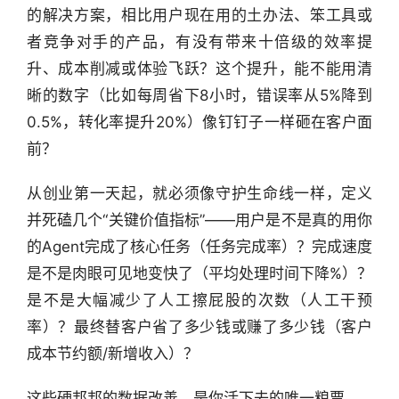
的解决方案，相比用户现在用的土办法、笨工具或
者竞争对手的产品，有没有带来十倍级的效率提
升、成本削减或体验飞跃？这个提升，能不能用清
晰的数字（比如每周省下8小时，错误率从5%降到
0.5%，转化率提升20%）像钉钉子一样砸在客户面
前？
从创业第一天起，就必须像守护生命线一样，定义
并死磕几个“关键价值指标”——用户是不是真的用你
的Agent完成了核心任务（任务完成率）？完成速度
是不是肉眼可见地变快了（平均处理时间下降%）？
是不是大幅减少了人工擦屁股的次数（人工干预
率）？最终替客户省了多少钱或赚了多少钱（客户
成本节约额/新增收入）？
这些硬邦邦的数据改善，是你活下去的唯一粮票。