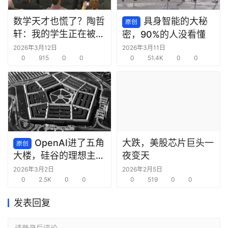
数学天才也慌了？陶哲
具身智能的大秘
原创
轩：我的学生正在被
密，90%的人没看懂
AI“毁掉”
2026年3月12日
2026年3月11日
0
915
0
0
0
51.4K
0
0
OpenAI进了五角
大跌，美股芯片巨头一
原创
夜变天
大楼，硅谷的理想主义
死了
2026年3月2日
2026年2月5日
0
2.5K
0
0
0
519
0
0
发表回复
请登录后评论...