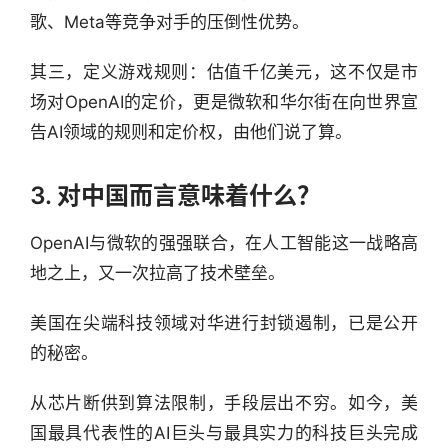
歌、Meta等竞争对手的压倒性优势。
快
报
其三，定义游戏规则：估值千亿美元，这不仅是市
资
场对OpenAI的定价，更是微软和华尔街在向世界宣
讯
告AI领域的规则和定价权，由他们说了算。
精
选
3. 对中国而言意味着什么？
头
OpenAI与微软的强强联合，在人工智能这一战略高
条
地之上，又一次拉高了技术壁垒。
深
度
美国在尖端科技领域对华进行封锁遏制，已是公开
的秘密。
产
经
从芯片断供到算法限制，手段层出不穷。如今，美
数
据
国最具代表性的AI巨头与最具实力的科技巨头完成