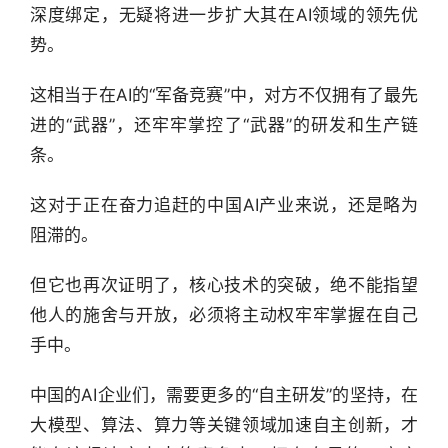
深度绑定，无疑将进一步扩大其在AI领域的领先优
研
势。
选
报
这相当于在AI的“军备竞赛”中，对方不仅拥有了最先
告
进的“武器”，还牢牢掌控了“武器”的研发和生产链
条。
创
投
这对于正在奋力追赶的中国AI产业来说，还是略为
之
窗
阻滞的。
但它也再次证明了，核心技术的突破，绝不能指望
商
机
他人的施舍与开放，必须将主动权牢牢掌握在自己
链
手中。
合
圈
中国的AI企业们，需要更多的“自主研发”的坚持，在
大模型、算法、算力等关键领域加速自主创新，才