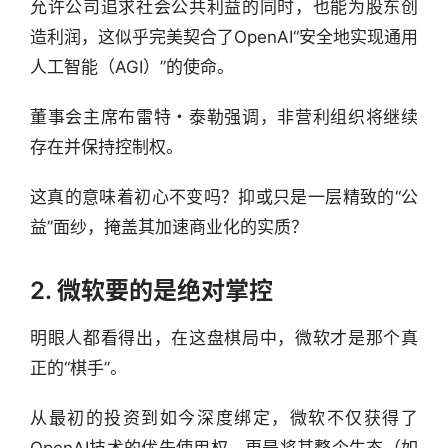
允许公司追求社会公共利益的同时，也能为股东创
造利润，这似乎完美契合了OpenAI“安全地实现通用
人工智能（AGI）”的使命。
董事会主席布雷特・泰勒强调，非营利组织将继续
存在并保持控制权。
这真的意味着初心不变吗？抑或只是一层精致的“公
益”面纱，掩盖其加速商业化的实质？
2. 微软要的是绝对掌控
明眼人都看得出，在这盘棋局中，微软才是那个真
正的“棋手”。
从最初的投资到如今深度绑定，微软不仅获得了