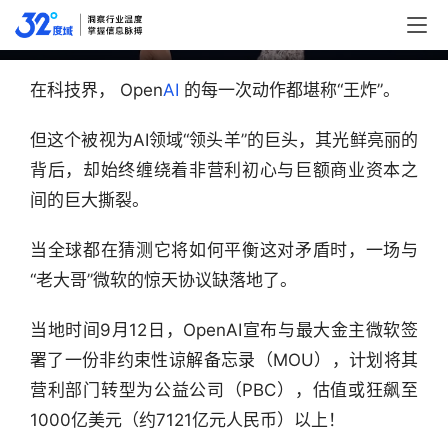
美元，AI巨头转型暗藏玄机？
在科技界， Open
AI
 的每一次动作都堪称“王炸”。
但这个被视为AI领域“领头羊”的巨头，其光鲜亮丽的
背后，却始终缠绕着非营利初心与巨额商业资本之
间的巨大撕裂。
当全球都在猜测它将如何平衡这对矛盾时，一场与
“老大哥”微软的惊天协议缺落地了。
当地时间9月12日，OpenAI宣布与最大金主微软签
署了一份非约束性谅解备忘录（MOU），计划将其
营利部门转型为公益公司（PBC），估值或狂飙至
1000亿美元（约7121亿元人民币）以上！