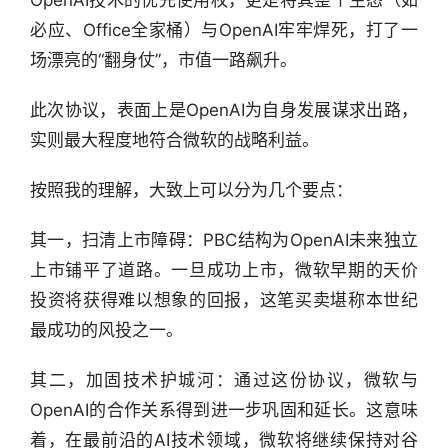
OpenAI技术的优先使用权，更是将其整个生态（如
必应、Office全家桶）与OpenAI牢牢焊死，打了一
场漂亮的“翻身仗”，市值一路飙升。
此次协议，表面上是OpenAI为自身发展谋求出路，
实则最大程度地符合微软的战略利益。
按照我的理解，大致上可以分为几个要点：
其一，扫清上市障碍：PBC结构为OpenAI未来独立
上市铺平了道路。一旦成功上市，微软早期的天价
投资将获得难以想象的回报，这笔买卖堪称本世纪
最成功的风投之一。
其二，加固技术护城河：通过这份协议，微软与
OpenAI的合作关系得到进一步巩固和延长。这意味
行
着，在最前沿的AI技术领域，微软将继续保持对谷
业