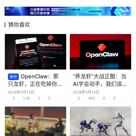
猜你喜欢
OpenClaw：那
“养龙虾”大战正酣：当
原创
AI学会动手，我们该欢
只龙虾，正在吃掉你的
呼还是警惕？
脑子
2026年3月13日
2026年3月13日
0
1.7K
0
0
0
463
0
0