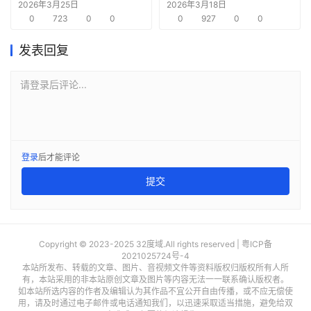
架构正面临挑战
2026年3月25日
2026年3月18日
0
723
0
0
0
927
0
0
发表回复
请登录后评论...
登录
后才能评论
提交
Copyright © 2023-2025 32度域.All rights reserved |
粤ICP备
2021025724号-4
本站所发布、转载的文章、图片、音视频文件等资料版权归版权所有人所
有，本站采用的非本站原创文章及图片等内容无法一一联系确认版权者。
如本站所选内容的作者及编辑认为其作品不宜公开自由传播，或不应无偿使
用，请及时通过电子邮件或电话通知我们，以迅速采取适当措施，避免给双