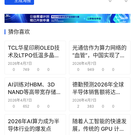
生成海报
0
0
猜你喜欢
TCL华星印刷OLED技
光通信作为算力网络的
术及LTPO低温多晶硅
“血管”，中国实现了24
技术在ICDT 2026展会
芯光纤2.5Pb/s实时双
2026年4月7日
2026年4月7日
上亮相
0
749
0
0
向传输，刷新纪录
0
949
0
0
AI训练对HBM、3D
德勤预测2026年全球
NAND等高带宽存储器
半导体销售额将达
件的需求强劲
9750亿美元
2026年4月7日
2026年4月7日
0
652
0
0
2
383
0
0
2026年AI算力成为半
随着人工智能的快速发
导体行业的爆发点
展，传统的 GPU 计算