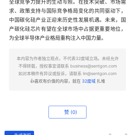
全球竞争力提升的生动写照。在技术突破、市场需
数
求、政策支持与国际竞争格局变化的共同驱动下，
据
中国碳化硅产业正迎来历史性发展机遇。未来，国
研
产碳化硅芯片有望在全球市场中占据更重要地位，
选
为全球半导体产业格局重构注入中国力量。
报
告
本内容为作者独立观点，不代表32度域立场。未经允许
不得转载，授权事宜请联系
business@sentgon.com
创
如对本稿件有异议或投诉，请联系
lin@sentgon.com
投
👍喜欢有价值的内容，就在
32度域
扎堆
之
窗
商
赞
(0)
机
链
合
圈