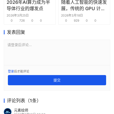
2026年AI算力成为半
随着人工智能的快速发
导体行业的爆发点
展，传统的 GPU 计算
架构正面临挑战
2026年3月25日
2026年3月18日
0
726
0
0
0
929
0
0
发表回复
请登录后评论...
登录
后才能评论
提交
评论列表（1条）
元素绘师