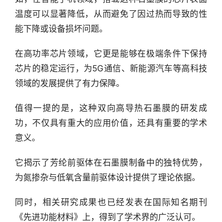
深
度
温度可以显著降低，从而避免了因过热而导致的性
能下降或设备损坏问题。
产
经
在高功率芯片领域，它更是能够在极端条件下保持
数
芯片的稳定运行，为5G通信、新能源汽车等高科技
据
领域的发展提供了有力保障。
研
值得一提的是，这种双向高导热石墨膜的研发成
选
功，不仅具有重大的应用价值，还具有重要的学术
报
意义。
告
它揭示了芳纶前驱体在石墨膜制备中的独特优势，
创
为氮掺杂与低氧含量前驱体设计提供了理论依据。
投
之
窗
同时，相关研究成果也已经发表在国际知名期刊
《先进功能材料》上，得到了学术界的广泛认可。