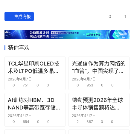
生成海报
0
1
猜你喜欢
TCL华星印刷OLED技
光通信作为算力网络的
术及LTPO低温多晶硅
“血管”，中国实现了24
技术在ICDT 2026展会
芯光纤2.5Pb/s实时双
2026年4月7日
2026年4月7日
上亮相
0
751
0
0
向传输，刷新纪录
0
953
0
0
AI训练对HBM、3D
德勤预测2026年全球
NAND等高带宽存储器
半导体销售额将达
件的需求强劲
9750亿美元
2026年4月7日
2026年4月7日
0
654
0
0
2
387
0
0